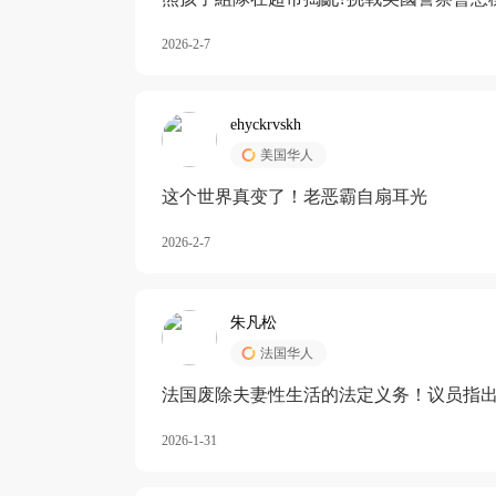
2026-2-7
ehyckrvskh
美国华人
这个世界真变了！老恶霸自扇耳光
2026-2-7
朱凡松
法国华人
法国废除夫妻性生活的法定义务！议员指出
除出法定的“夫妻互助”范畴，以后不能再以
2026-1-31
婚