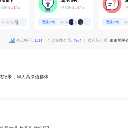
供需合作
全球招聘
论坛热度
21753
论坛热度
68749
围观讨论
围观讨论
今日帖子:
1314
|
全球在线会员:
4964
|
欢迎新会员:
萧萧地平
域纪录，华人高净值群体成
现这一幕 日本央行恐在3月