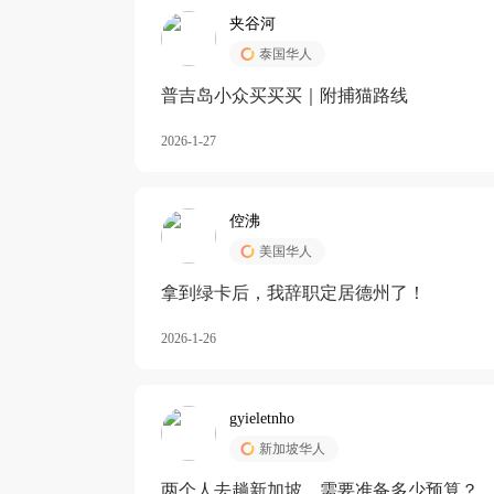
夹谷河
泰国华人
️普吉岛小众买买买｜附捕猫路线
2026-1-27
倥沸
美国华人
拿到绿卡后，我辞职定居德州了！
2026-1-26
gyieletnho
新加坡华人
两个人去趟新加坡，需要准备多少预算？