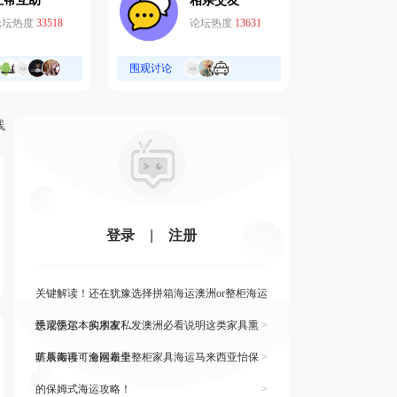
互帮互助
相亲交友
论坛热度
33518
论坛热度
13631
围观讨论
线
登录
|
注册
关键解读！还在犹豫选择拼箱海运澳洲or整柜海运
悉尼墨尔本的朋友
快读快运！实木家私发澳洲必看说明这类家具熏
>
蒸杀毒再可海运布里
旷展阅读！全网最全整柜家具海运马来西亚怡保
>
的保姆式海运攻略！
>