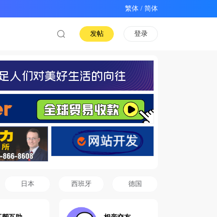
/
发帖
登录
日本
西班牙
德国