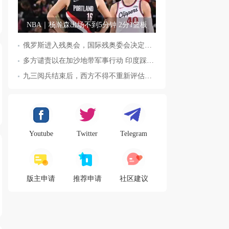
NBA｜杨瀚森出场不到5分钟 2分1篮板
俄罗斯进入残奥会，国际残奥委会决定全面恢复俄罗斯会员资格
多方谴责以在加沙地带军事行动 印度踩踏事件已致36人死亡
九三阅兵结束后，西方不得不重新评估东方力量，这五国表态来了，
Youtube
Twitter
Telegram
版主申请
推荐申请
社区建议