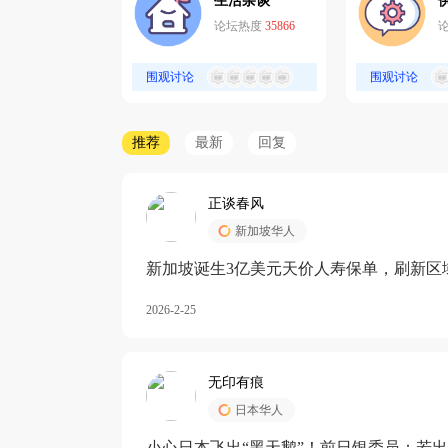
生活杂谈
论坛热度
35866
围观讨论
围观讨论
推荐
最新
回复
正谈春风
新加坡华人
新加坡诞生3亿美元天价人寿保单，刷新区
核心需求方
2026-2-25
无印有痕
日本华人
小心日本飞出“黑天鹅”！前日银委员：若出