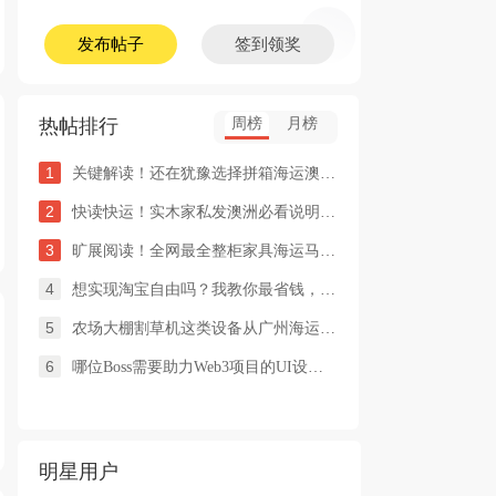
发布帖子
签到领奖
热帖排行
周榜
月榜
1
关键解读！还在犹豫选择拼箱海运澳洲or整柜海运悉尼墨尔本的朋友
2
快读快运！实木家私发澳洲必看说明这类家具熏蒸杀毒再可海运布里
3
旷展阅读！全网最全整柜家具海运马来西亚怡保的保姆式海运攻略！
4
想实现淘宝自由吗？我教你最省钱，最方便的方法
5
农场大棚割草机这类设备从广州海运到澳洲堪培拉过海关需要提供什
6
哪位Boss需要助力Web3项目的UI设计，或qian
明星用户