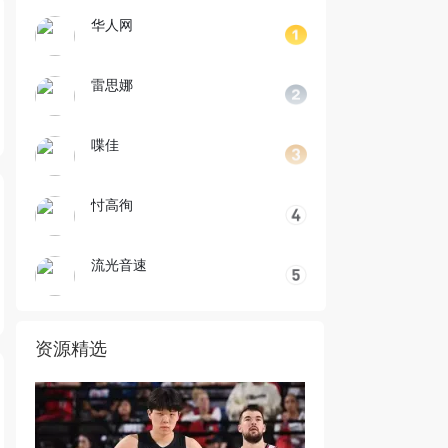
华人网
雷思娜
喋佳
忖高徇
流光音速
资源精选