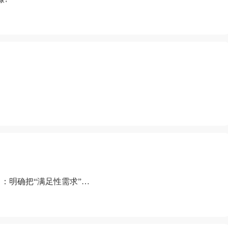
：明确把“满足性需求”排
“缺乏性生活”为由提出离