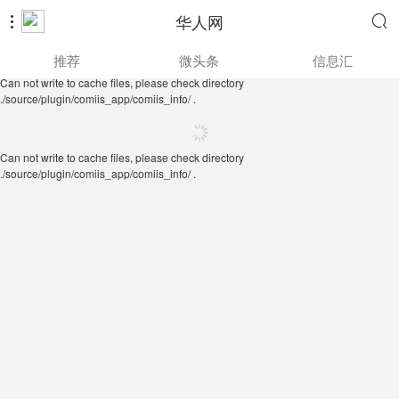
华人网


Can not write to cache files, please check directory
推荐
微头条
信息汇
./source/plugin/comiis_app/comiis_info/ .
Can not write to cache files, please check directory
./source/plugin/comiis_app/comiis_info/ .
Can not write to cache files, please check directory
./source/plugin/comiis_app/comiis_info/ .