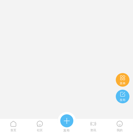

菜单

发布





首页
社区
发布
资讯
我的