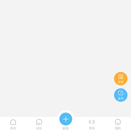

菜单

发布





首页
社区
发布
资讯
我的