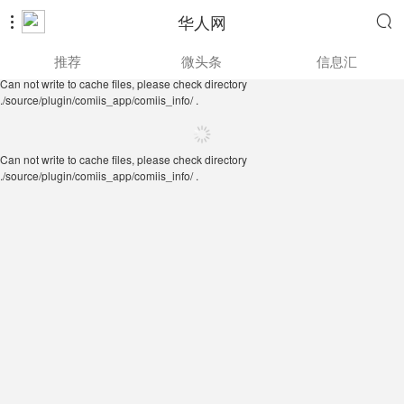
华人网


Can not write to cache files, please check directory
推荐
微头条
信息汇
./source/plugin/comiis_app/comiis_info/ .
Can not write to cache files, please check directory
./source/plugin/comiis_app/comiis_info/ .
Can not write to cache files, please check directory
./source/plugin/comiis_app/comiis_info/ .