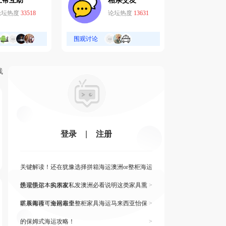
互帮互助
相亲交友
论坛热度
33518
论坛热度
13631
围观讨论
线
登录
|
注册
关键解读！还在犹豫选择拼箱海运澳洲or整柜海运
悉尼墨尔本的朋友
快读快运！实木家私发澳洲必看说明这类家具熏
>
蒸杀毒再可海运布里
旷展阅读！全网最全整柜家具海运马来西亚怡保
>
的保姆式海运攻略！
>