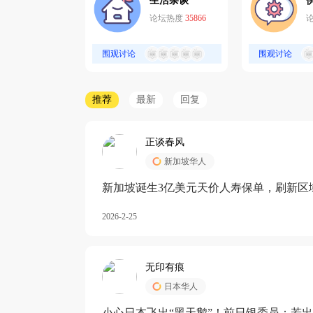
生活杂谈
论坛热度
35866
围观讨论
围观讨论
推荐
最新
回复
正谈春风
新加坡华人
新加坡诞生3亿美元天价人寿保单，刷新区
核心需求方
2026-2-25
无印有痕
日本华人
小心日本飞出“黑天鹅”！前日银委员：若出