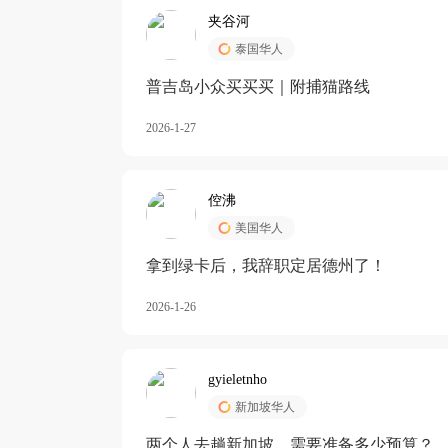
夹谷河
泰国华人
️普吉岛小众买买买｜附捕猫路线
2026-1-27
倥沸
美国华人
拿到绿卡后，我辞职定居德州了！
2026-1-26
gyieletnho
新加坡华人
两个人去趟新加坡，需要准备多少预算？