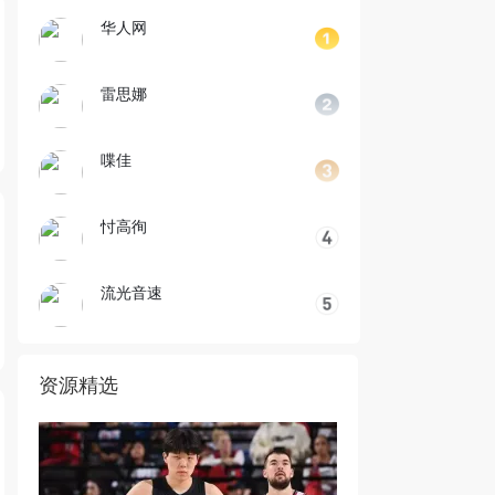
华人网
雷思娜
喋佳
忖高徇
流光音速
资源精选