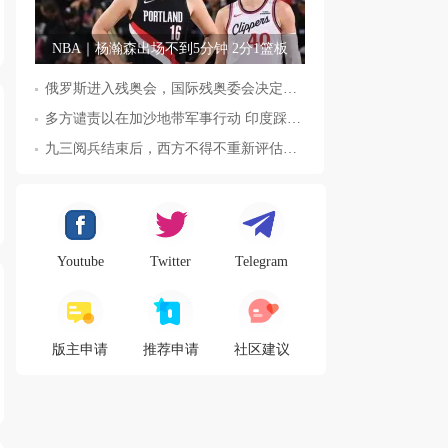
NBA｜杨瀚森出场不到5分钟 2分1篮板
俄罗斯进入残奥会，国际残奥委会决定全面恢复俄罗斯会员资格
多方谴责以在加沙地带军事行动 印度踩踏事件已致36人死亡
九三阅兵结束后，西方不得不重新评估东方力量，这五国表态来了，
Youtube
Twitter
Telegram
版主申请
推荐申请
社区建议