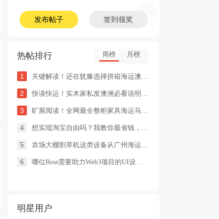
发布帖子
签到领奖
热帖排行
周榜
月榜
1
关键解读！还在犹豫选择拼箱海运澳洲or整柜海运悉尼墨尔本的朋友
2
快读快运！实木家私发澳洲必看说明这类家具熏蒸杀毒再可海运布里
3
旷展阅读！全网最全整柜家具海运马来西亚怡保的保姆式海运攻略！
4
想实现淘宝自由吗？我教你最省钱，最方便的方法
5
农场大棚割草机这类设备从广州海运到澳洲堪培拉过海关需要提供什
6
哪位Boss需要助力Web3项目的UI设计，或qian
明星用户