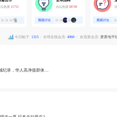
供需合作
全球招聘
论坛热度
21753
论坛热度
68749
围观讨论
围观讨论
今日帖子:
1315
|
全球在线会员:
4960
|
欢迎新会员:
萧萧地平
域纪录，华人高净值群体成
现这一幕 日本央行恐在3月