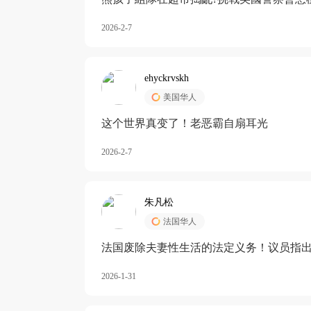
2026-2-7
ehyckrvskh
美国华人
这个世界真变了！老恶霸自扇耳光
2026-2-7
朱凡松
法国华人
法国废除夫妻性生活的法定义务！议员指出
除出法定的“夫妻互助”范畴，以后不能再以
2026-1-31
婚