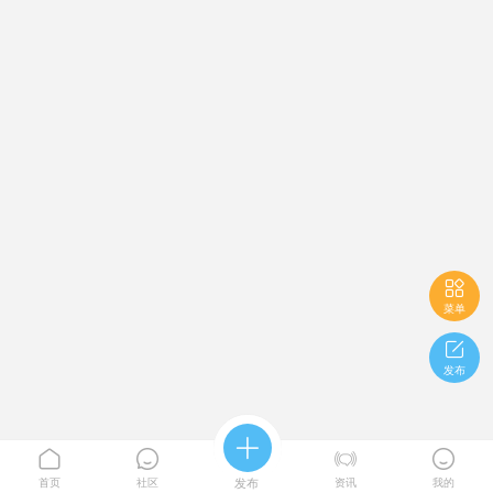

菜单

发布





首页
社区
发布
资讯
我的