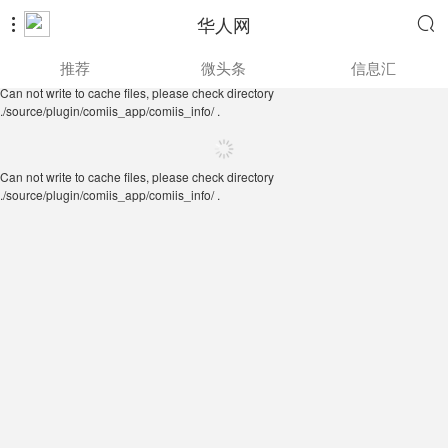
华人网


Can not write to cache files, please check directory
推荐
微头条
信息汇
./source/plugin/comiis_app/comiis_info/ .
Can not write to cache files, please check directory
./source/plugin/comiis_app/comiis_info/ .
Can not write to cache files, please check directory
./source/plugin/comiis_app/comiis_info/ .