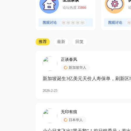
生活杂谈
论坛热度
35866
围观讨论
围观讨论
推荐
最新
回复
正谈春风
新加坡华人
新加坡诞生3亿美元天价人寿保单，刷新区
核心需求方
2026-2-25
无印有痕
日本华人
小心日本飞出“黑天鹅”！前日银委员：若出