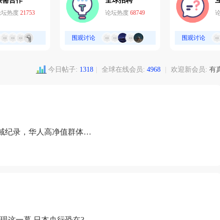
供需合作
全球招聘
论坛热度
21753
论坛热度
68749
围观讨论
围观讨论
今日帖子:
1318
|
全球在线会员:
4968
|
欢迎新会员:
有
域纪录，华人高净值群体成
现这一幕 日本央行恐在3月