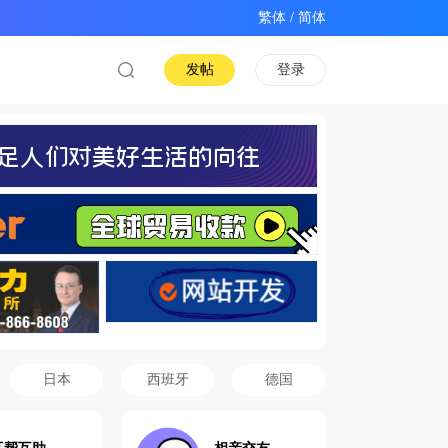
/
发帖
登录
日本
西班牙
德国