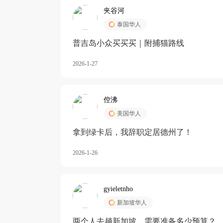
夹谷河
泰国华人
️普吉岛小众买买买｜附捕猫路线
2026-1-27
倥沸
美国华人
拿到绿卡后，我辞职定居德州了！
2026-1-26
gyieletnho
新加坡华人
两个人去趟新加坡，需要准备多少预算？