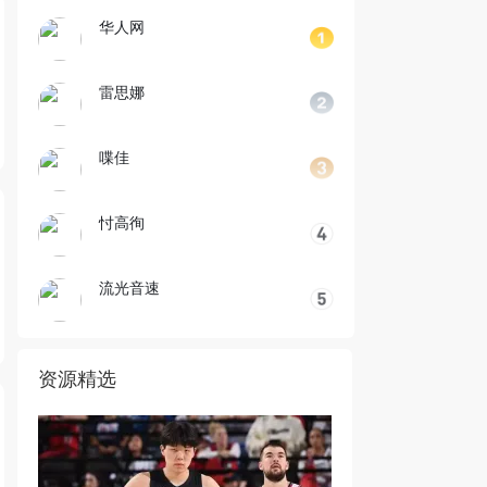
华人网
雷思娜
喋佳
忖高徇
流光音速
资源精选