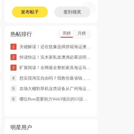
发布帖子
签到领奖
热帖排行
周榜
月榜
1
关键解读！还在犹豫选择拼箱海运澳洲or整柜海运悉尼墨尔本的朋友
2
快读快运！实木家私发澳洲必看说明这类家具熏蒸杀毒再可海运布里
3
旷展阅读！全网最全整柜家具海运马来西亚怡保的保姆式海运攻略！
4
想实现淘宝自由吗？我教你最省钱，最方便的方法
5
农场大棚割草机这类设备从广州海运到澳洲堪培拉过海关需要提供什
6
哪位Boss需要助力Web3项目的UI设计，或qian
明星用户