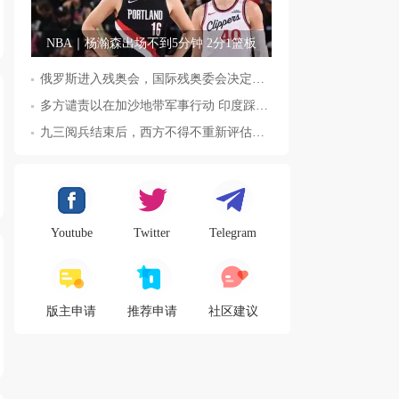
NBA｜杨瀚森出场不到5分钟 2分1篮板
俄罗斯进入残奥会，国际残奥委会决定全面恢复俄罗斯会员资格
多方谴责以在加沙地带军事行动 印度踩踏事件已致36人死亡
九三阅兵结束后，西方不得不重新评估东方力量，这五国表态来了，
Youtube
Twitter
Telegram
版主申请
推荐申请
社区建议