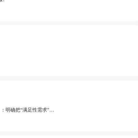
：明确把“满足性需求”排
“缺乏性生活”为由提出离