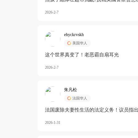
2026-2-7
ehyckrvskh
美国华人
这个世界真变了！老恶霸自扇耳光
2026-2-7
朱凡松
法国华人
法国废除夫妻性生活的法定义务！议员指出
除出法定的“夫妻互助”范畴，以后不能再以
2026-1-31
婚