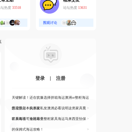
互帮互助
相亲交友
论坛热度
33518
论坛热度
13631
围观讨论
真
登录
|
注册
关键解读！还在犹豫选择拼箱海运澳洲or整柜海运
悉尼墨尔本的朋友
快读快运！实木家私发澳洲必看说明这类家具熏
>
蒸杀毒再可海运布里
旷展阅读！全网最全整柜家具海运马来西亚怡保
>
的保姆式海运攻略！
>