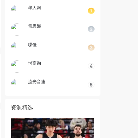
华人网
雷思娜
喋佳
忖高徇
流光音速
资源精选