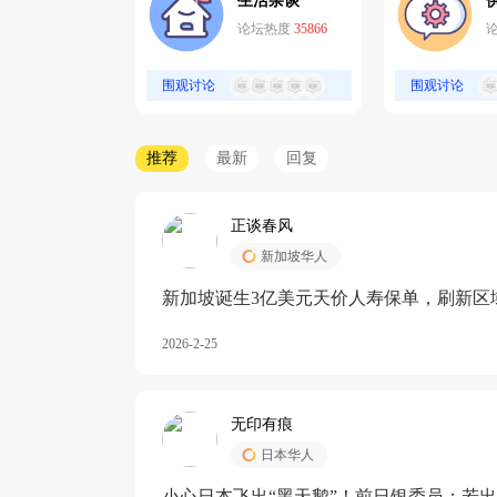
生活杂谈
论坛热度
35866
围观讨论
围观讨论
推荐
最新
回复
正谈春风
新加坡华人
新加坡诞生3亿美元天价人寿保单，刷新区
核心需求方
2026-2-25
无印有痕
日本华人
小心日本飞出“黑天鹅”！前日银委员：若出