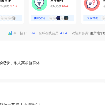
供需合作
全球招聘
论坛热度
21753
论坛热度
68749
围观讨论
围观讨论
今日帖子:
1314
|
全球在线会员:
4964
|
欢迎新会员:
萧萧地平
域纪录，华人高净值群体成
现这一幕 日本央行恐在3月