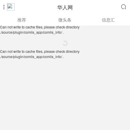
华人网


Can not write to cache files, please check directory
推荐
微头条
信息汇
./source/plugin/comiis_app/comiis_info/ .
Can not write to cache files, please check directory
./source/plugin/comiis_app/comiis_info/ .
Can not write to cache files, please check directory
./source/plugin/comiis_app/comiis_info/ .