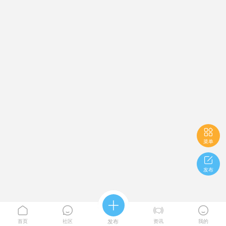

菜单

发布





首页
社区
发布
资讯
我的