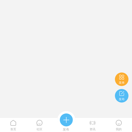

菜单

发布





首页
社区
发布
资讯
我的