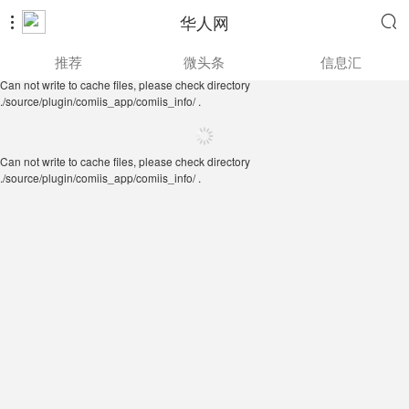
华人网


Can not write to cache files, please check directory
推荐
微头条
信息汇
./source/plugin/comiis_app/comiis_info/ .
Can not write to cache files, please check directory
./source/plugin/comiis_app/comiis_info/ .
Can not write to cache files, please check directory
./source/plugin/comiis_app/comiis_info/ .