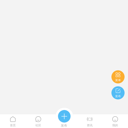

菜单

发布





首页
社区
发布
资讯
我的