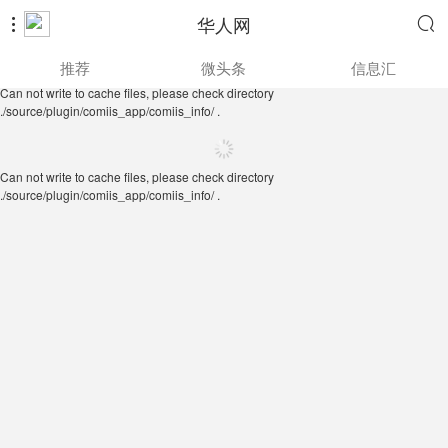
华人网


Can not write to cache files, please check directory
推荐
微头条
信息汇
./source/plugin/comiis_app/comiis_info/ .
Can not write to cache files, please check directory
./source/plugin/comiis_app/comiis_info/ .
Can not write to cache files, please check directory
./source/plugin/comiis_app/comiis_info/ .