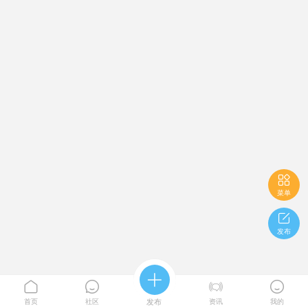

菜单

发布





首页
社区
发布
资讯
我的