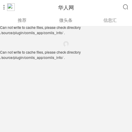
华人网


Can not write to cache files, please check directory
推荐
微头条
信息汇
./source/plugin/comiis_app/comiis_info/ .
Can not write to cache files, please check directory
./source/plugin/comiis_app/comiis_info/ .
Can not write to cache files, please check directory
./source/plugin/comiis_app/comiis_info/ .