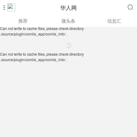
华人网


Can not write to cache files, please check directory
推荐
微头条
信息汇
./source/plugin/comiis_app/comiis_info/ .
Can not write to cache files, please check directory
./source/plugin/comiis_app/comiis_info/ .
Can not write to cache files, please check directory
./source/plugin/comiis_app/comiis_info/ .