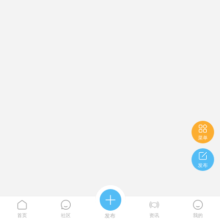

菜单

发布





首页
社区
发布
资讯
我的