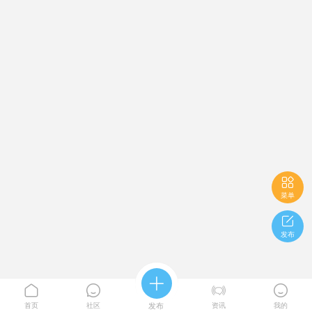

菜单

发布





首页
社区
发布
资讯
我的