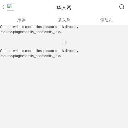
华人网


Can not write to cache files, please check directory
推荐
微头条
信息汇
./source/plugin/comiis_app/comiis_info/ .
Can not write to cache files, please check directory
./source/plugin/comiis_app/comiis_info/ .
Can not write to cache files, please check directory
./source/plugin/comiis_app/comiis_info/ .