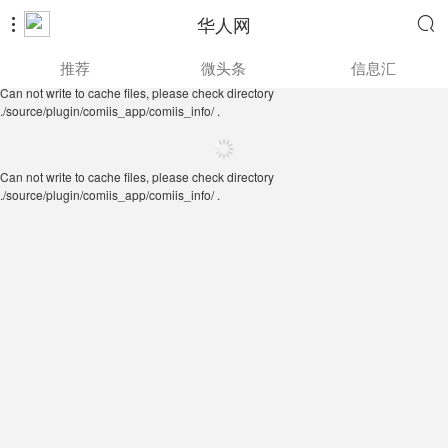
华人网


Can not write to cache files, please check directory
推荐
微头条
信息汇
./source/plugin/comiis_app/comiis_info/ .
Can not write to cache files, please check directory
./source/plugin/comiis_app/comiis_info/ .
Can not write to cache files, please check directory
./source/plugin/comiis_app/comiis_info/ .