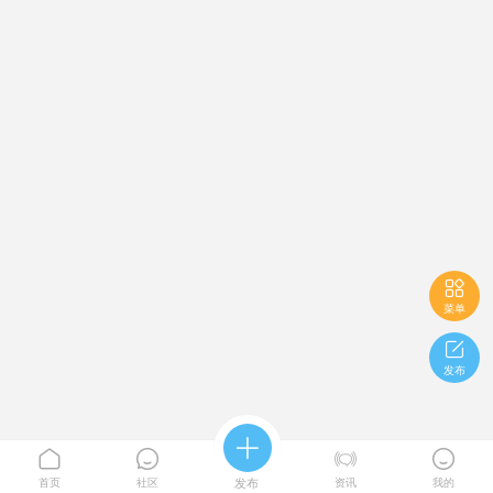

菜单

发布





首页
社区
发布
资讯
我的