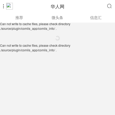
华人网


Can not write to cache files, please check directory
推荐
微头条
信息汇
./source/plugin/comiis_app/comiis_info/ .
Can not write to cache files, please check directory
./source/plugin/comiis_app/comiis_info/ .
Can not write to cache files, please check directory
./source/plugin/comiis_app/comiis_info/ .