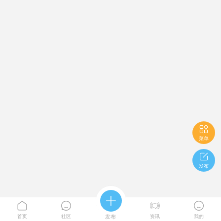

菜单

发布





首页
社区
发布
资讯
我的