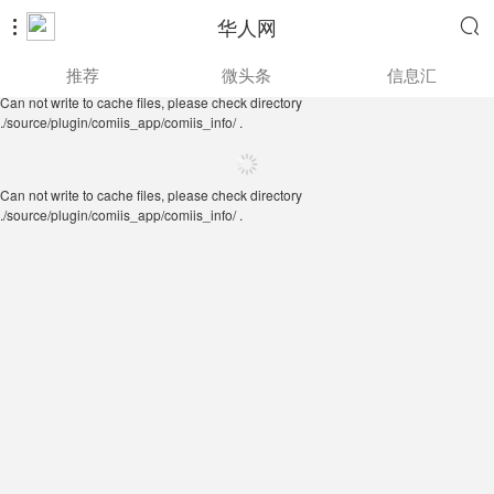
华人网


Can not write to cache files, please check directory
推荐
微头条
信息汇
./source/plugin/comiis_app/comiis_info/ .
Can not write to cache files, please check directory
./source/plugin/comiis_app/comiis_info/ .
Can not write to cache files, please check directory
./source/plugin/comiis_app/comiis_info/ .