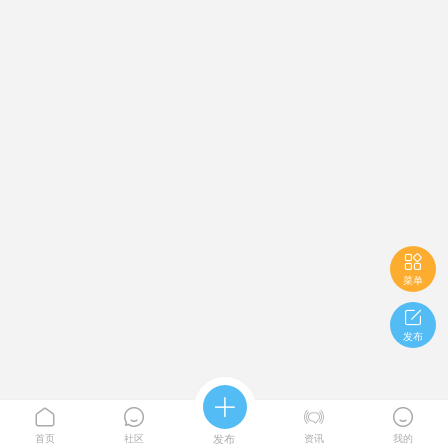

菜单

发布





首页
社区
发布
资讯
我的