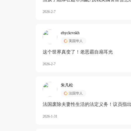
2026-2-7
ehyckrvskh
美国华人
这个世界真变了！老恶霸自扇耳光
2026-2-7
朱凡松
法国华人
法国废除夫妻性生活的法定义务！议员指出
除出法定的“夫妻互助”范畴，以后不能再以
2026-1-31
婚