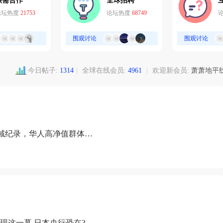
供需合作
全球招聘
论坛热度
21753
论坛热度
68749
围观讨论
围观讨论
今日帖子:
1314
|
全球在线会员:
4961
|
欢迎新会员:
萧萧地平
域纪录，华人高净值群体成
现这一幕 日本央行恐在3月