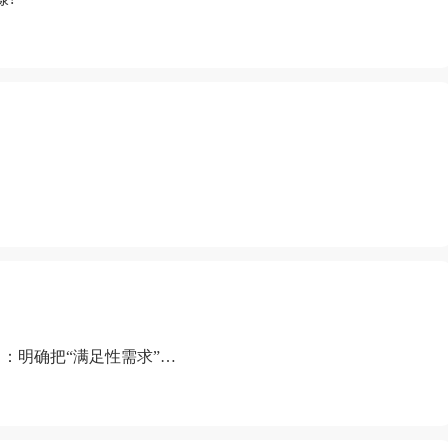
：明确把“满足性需求”排
“缺乏性生活”为由提出离