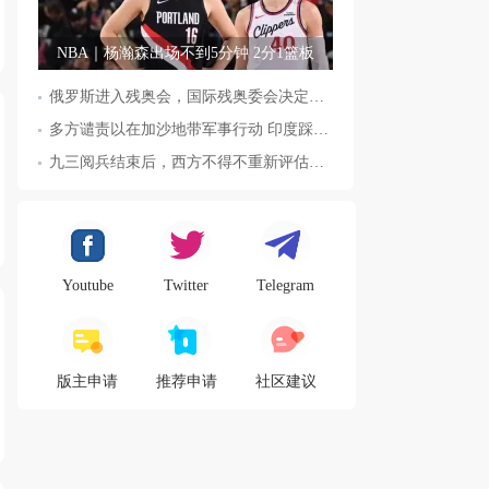
NBA｜杨瀚森出场不到5分钟 2分1篮板
俄罗斯进入残奥会，国际残奥委会决定全面恢复俄罗斯会员资格
多方谴责以在加沙地带军事行动 印度踩踏事件已致36人死亡
九三阅兵结束后，西方不得不重新评估东方力量，这五国表态来了，
Youtube
Twitter
Telegram
版主申请
推荐申请
社区建议