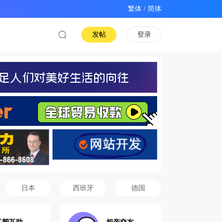
/
发帖
登录
日本
西班牙
德国