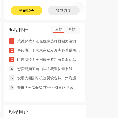
发布帖子
签到领奖
热帖排行
周榜
月榜
1
关键解读！还在犹豫选择拼箱海运澳洲or整柜海运悉尼墨尔本的朋友
2
快读快运！实木家私发澳洲必看说明这类家具熏蒸杀毒再可海运布里
3
旷展阅读！全网最全整柜家具海运马来西亚怡保的保姆式海运攻略！
4
想实现淘宝自由吗？我教你最省钱，最方便的方法
5
农场大棚割草机这类设备从广州海运到澳洲堪培拉过海关需要提供什
6
哪位Boss需要助力Web3项目的UI设计，或qian
明星用户