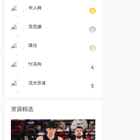
华人网
雷思娜
喋佳
忖高徇
流光音速
资源精选