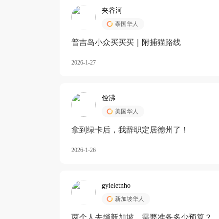
夹谷河
泰国华人
️普吉岛小众买买买｜附捕猫路线
2026-1-27
倥沸
美国华人
拿到绿卡后，我辞职定居德州了！
2026-1-26
gyieletnho
新加坡华人
两个人去趟新加坡，需要准备多少预算？