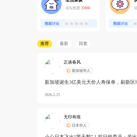
生活杂谈
论坛热度
35866
围观讨论
围观讨论
推荐
最新
回复
正谈春风
新加坡华人
新加坡诞生3亿美元天价人寿保单，刷新区
核心需求方
2026-2-25
无印有痕
日本华人
小心日本飞出“黑天鹅”！前日银委员：若出