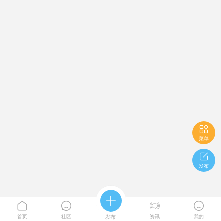

菜单

发布





首页
社区
发布
资讯
我的