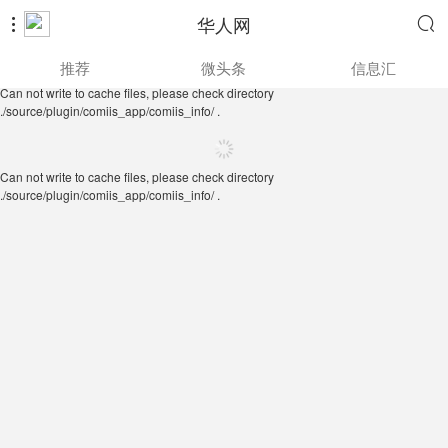
华人网


Can not write to cache files, please check directory
推荐
微头条
信息汇
./source/plugin/comiis_app/comiis_info/ .
Can not write to cache files, please check directory
./source/plugin/comiis_app/comiis_info/ .
Can not write to cache files, please check directory
./source/plugin/comiis_app/comiis_info/ .