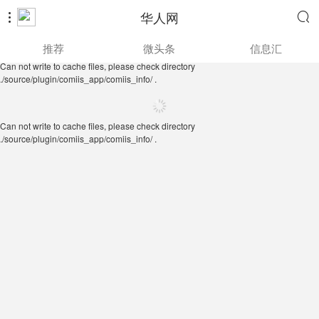
华人网


Can not write to cache files, please check directory
推荐
微头条
信息汇
./source/plugin/comiis_app/comiis_info/ .
Can not write to cache files, please check directory
./source/plugin/comiis_app/comiis_info/ .
Can not write to cache files, please check directory
./source/plugin/comiis_app/comiis_info/ .