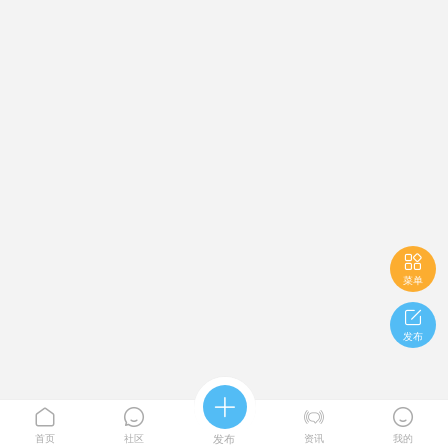

菜单

发布





首页
社区
发布
资讯
我的