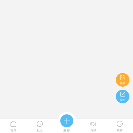

菜单

发布





首页
社区
发布
资讯
我的