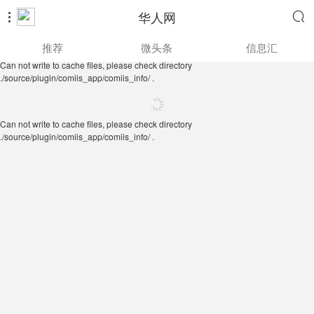
华人网


Can not write to cache files, please check directory
推荐
微头条
信息汇
./source/plugin/comiis_app/comiis_info/ .
Can not write to cache files, please check directory
./source/plugin/comiis_app/comiis_info/ .
Can not write to cache files, please check directory
./source/plugin/comiis_app/comiis_info/ .