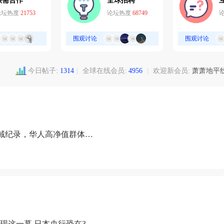
供需合作
全球招聘
论坛热度
21753
论坛热度
68749
围观讨论
围观讨论
今日帖子:
1314
|
全球在线会员:
4956
|
欢迎新会员:
萧萧地平
域纪录，华人高净值群体成
现这一幕 日本央行恐在3月