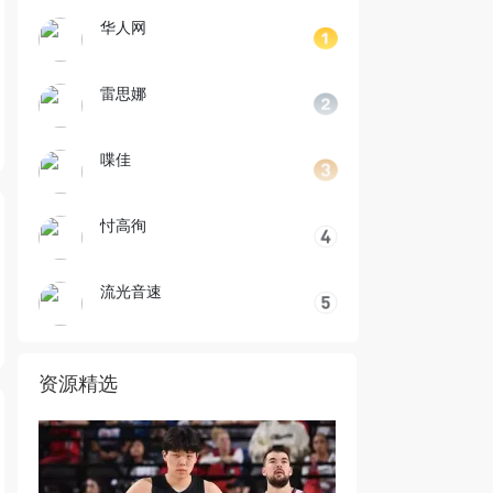
华人网
雷思娜
喋佳
忖高徇
流光音速
资源精选