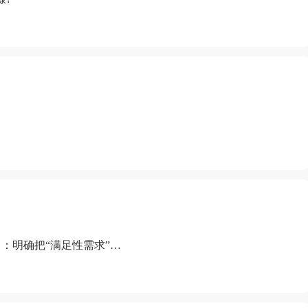
：明确把“满足性需求”排
“缺乏性生活”为由提出离