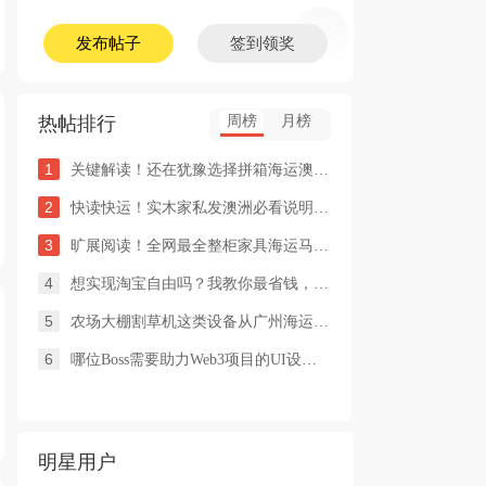
发布帖子
签到领奖
热帖排行
周榜
月榜
1
关键解读！还在犹豫选择拼箱海运澳洲or整柜海运悉尼墨尔本的朋友
2
快读快运！实木家私发澳洲必看说明这类家具熏蒸杀毒再可海运布里
3
旷展阅读！全网最全整柜家具海运马来西亚怡保的保姆式海运攻略！
4
想实现淘宝自由吗？我教你最省钱，最方便的方法
5
农场大棚割草机这类设备从广州海运到澳洲堪培拉过海关需要提供什
6
哪位Boss需要助力Web3项目的UI设计，或qian
明星用户