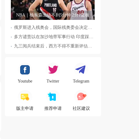
NBA｜杨瀚森出场不到5分钟 2分1篮板
俄罗斯进入残奥会，国际残奥委会决定全面恢复俄罗斯会员资格
多方谴责以在加沙地带军事行动 印度踩踏事件已致36人死亡
九三阅兵结束后，西方不得不重新评估东方力量，这五国表态来了，
Youtube
Twitter
Telegram
版主申请
推荐申请
社区建议