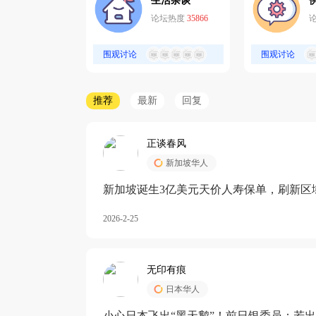
生活杂谈
论坛热度
35866
围观讨论
围观讨论
推荐
最新
回复
正谈春风
新加坡华人
新加坡诞生3亿美元天价人寿保单，刷新区
核心需求方
2026-2-25
无印有痕
日本华人
小心日本飞出“黑天鹅”！前日银委员：若出