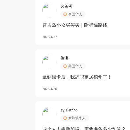
夹谷河
泰国华人
️普吉岛小众买买买｜附捕猫路线
2026-1-27
倥沸
美国华人
拿到绿卡后，我辞职定居德州了！
2026-1-26
gyieletnho
新加坡华人
两个人去趟新加坡，需要准备多少预算？