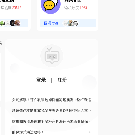
互帮互助
相亲交友
论坛热度
33518
论坛热度
13631
围观讨论
线
登录
|
注册
关键解读！还在犹豫选择拼箱海运澳洲or整柜海运
悉尼墨尔本的朋友
快读快运！实木家私发澳洲必看说明这类家具熏
>
蒸杀毒再可海运布里
旷展阅读！全网最全整柜家具海运马来西亚怡保
>
的保姆式海运攻略！
>