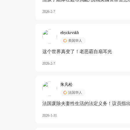
2026-2-7
ehyckrvskh
美国华人
这个世界真变了！老恶霸自扇耳光
2026-2-7
朱凡松
法国华人
法国废除夫妻性生活的法定义务！议员指出
除出法定的“夫妻互助”范畴，以后不能再以
2026-1-31
婚