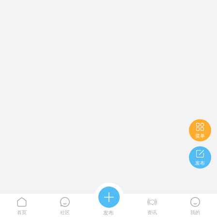

菜单

发布





首页
社区
发布
资讯
我的