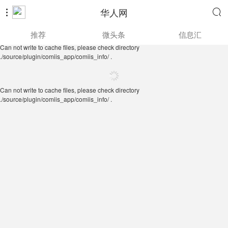
华人网


Can not write to cache files, please check directory
推荐
微头条
信息汇
./source/plugin/comiis_app/comiis_info/ .
Can not write to cache files, please check directory
./source/plugin/comiis_app/comiis_info/ .
Can not write to cache files, please check directory
./source/plugin/comiis_app/comiis_info/ .