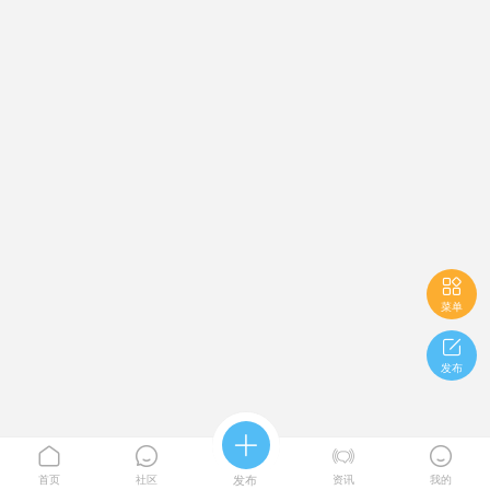

菜单

发布





首页
社区
发布
资讯
我的