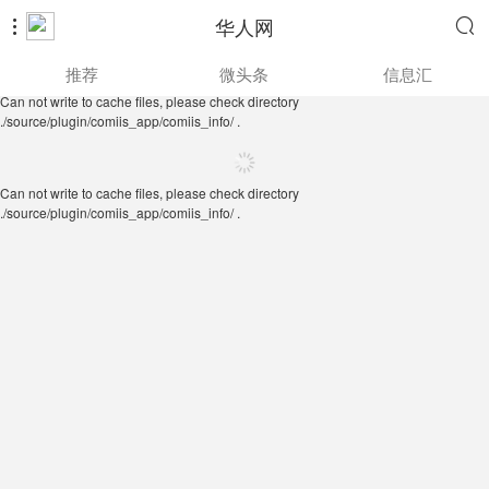
华人网


Can not write to cache files, please check directory
推荐
微头条
信息汇
./source/plugin/comiis_app/comiis_info/ .
Can not write to cache files, please check directory
./source/plugin/comiis_app/comiis_info/ .
Can not write to cache files, please check directory
./source/plugin/comiis_app/comiis_info/ .