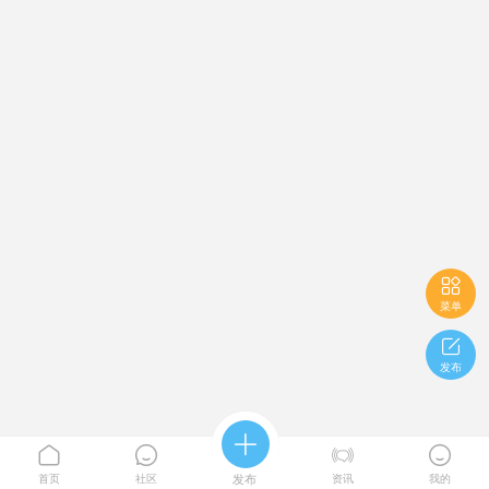

菜单

发布





首页
社区
发布
资讯
我的