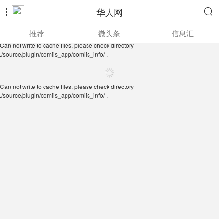
华人网


Can not write to cache files, please check directory
推荐
微头条
信息汇
./source/plugin/comiis_app/comiis_info/ .
Can not write to cache files, please check directory
./source/plugin/comiis_app/comiis_info/ .
Can not write to cache files, please check directory
./source/plugin/comiis_app/comiis_info/ .