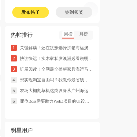
发布帖子
签到领奖
热帖排行
周榜
月榜
1
关键解读！还在犹豫选择拼箱海运澳洲or整柜海运悉尼墨尔本的朋友
2
快读快运！实木家私发澳洲必看说明这类家具熏蒸杀毒再可海运布里
3
旷展阅读！全网最全整柜家具海运马来西亚怡保的保姆式海运攻略！
4
想实现淘宝自由吗？我教你最省钱，最方便的方法
5
农场大棚割草机这类设备从广州海运到澳洲堪培拉过海关需要提供什
6
哪位Boss需要助力Web3项目的UI设计，或qian
明星用户