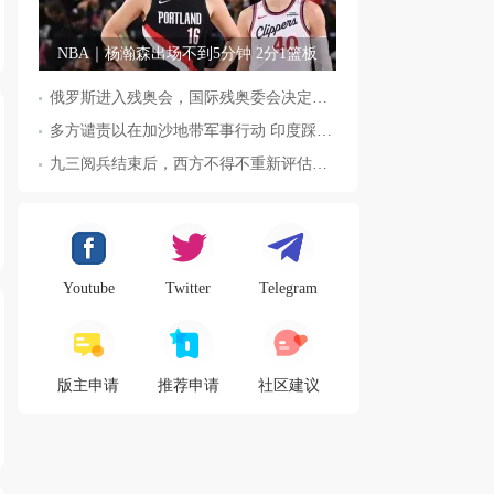
NBA｜杨瀚森出场不到5分钟 2分1篮板
俄罗斯进入残奥会，国际残奥委会决定全面恢复俄罗斯会员资格
多方谴责以在加沙地带军事行动 印度踩踏事件已致36人死亡
九三阅兵结束后，西方不得不重新评估东方力量，这五国表态来了，
Youtube
Twitter
Telegram
版主申请
推荐申请
社区建议