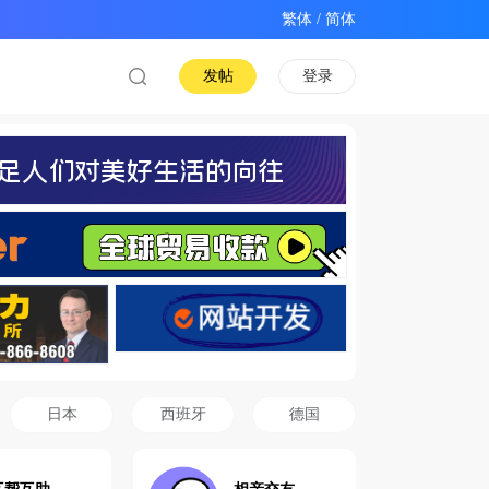
/
发帖
登录
日本
西班牙
德国