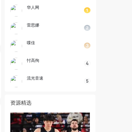
华人网
雷思娜
喋佳
忖高徇
流光音速
资源精选