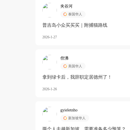
夹谷河
泰国华人
️普吉岛小众买买买｜附捕猫路线
2026-1-27
倥沸
美国华人
拿到绿卡后，我辞职定居德州了！
2026-1-26
gyieletnho
新加坡华人
两个人去趟新加坡，需要准备多少预算？