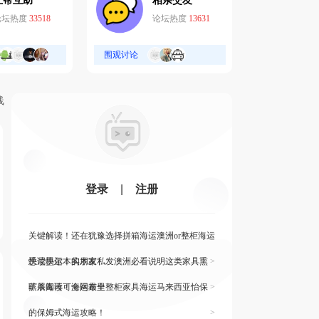
互帮互助
相亲交友
论坛热度
33518
论坛热度
13631
围观讨论
线
登录
|
注册
关键解读！还在犹豫选择拼箱海运澳洲or整柜海运
悉尼墨尔本的朋友
快读快运！实木家私发澳洲必看说明这类家具熏
>
蒸杀毒再可海运布里
旷展阅读！全网最全整柜家具海运马来西亚怡保
>
的保姆式海运攻略！
>