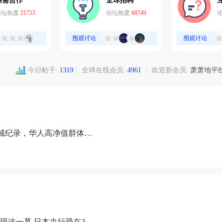
供需合作
全球招聘
论坛热度
21753
论坛热度
68749
围观讨论
围观讨论
今日帖子:
1319
|
全球在线会员:
4961
|
欢迎新会员:
萧萧地平
域纪录，华人高净值群体成
现这一幕 日本央行恐在3月