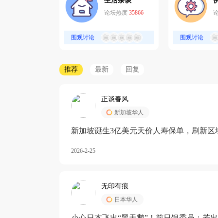
生活杂谈
论坛热度
35866
围观讨论
围观讨论
推荐
最新
回复
正谈春风
新加坡华人
新加坡诞生3亿美元天价人寿保单，刷新区
核心需求方
2026-2-25
无印有痕
日本华人
小心日本飞出“黑天鹅”！前日银委员：若出