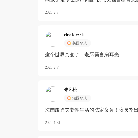
2026-2-7
ehyckrvskh
美国华人
这个世界真变了！老恶霸自扇耳光
2026-2-7
朱凡松
法国华人
法国废除夫妻性生活的法定义务！议员指出
除出法定的“夫妻互助”范畴，以后不能再以
2026-1-31
婚