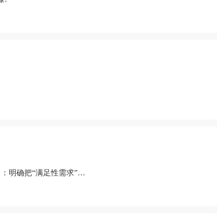
：明确把“满足性需求”排
“缺乏性生活”为由提出离