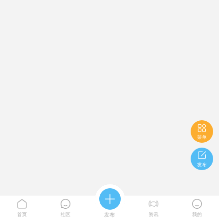

菜单

发布





首页
社区
发布
资讯
我的