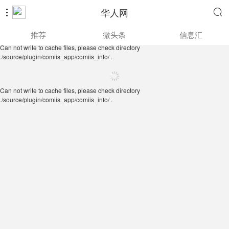
华人网


Can not write to cache files, please check directory
推荐
微头条
信息汇
./source/plugin/comiis_app/comiis_info/ .
Can not write to cache files, please check directory
./source/plugin/comiis_app/comiis_info/ .
Can not write to cache files, please check directory
./source/plugin/comiis_app/comiis_info/ .