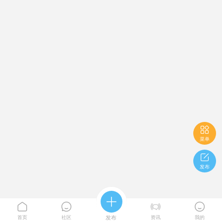

菜单

发布





首页
社区
发布
资讯
我的