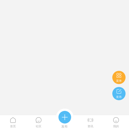

菜单

发布





首页
社区
发布
资讯
我的