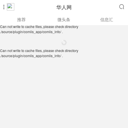
华人网


Can not write to cache files, please check directory
推荐
微头条
信息汇
./source/plugin/comiis_app/comiis_info/ .
Can not write to cache files, please check directory
./source/plugin/comiis_app/comiis_info/ .
Can not write to cache files, please check directory
./source/plugin/comiis_app/comiis_info/ .