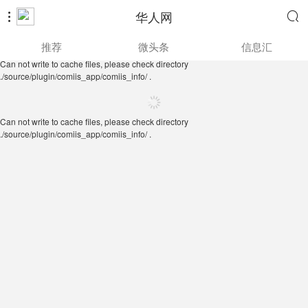
华人网


Can not write to cache files, please check directory
推荐
微头条
信息汇
./source/plugin/comiis_app/comiis_info/ .
Can not write to cache files, please check directory
./source/plugin/comiis_app/comiis_info/ .
Can not write to cache files, please check directory
./source/plugin/comiis_app/comiis_info/ .