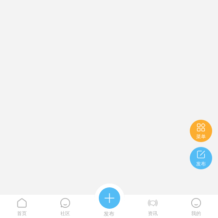

菜单

发布





首页
社区
发布
资讯
我的