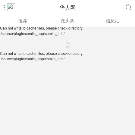
华人网


Can not write to cache files, please check directory
推荐
微头条
信息汇
./source/plugin/comiis_app/comiis_info/ .
Can not write to cache files, please check directory
./source/plugin/comiis_app/comiis_info/ .
Can not write to cache files, please check directory
./source/plugin/comiis_app/comiis_info/ .