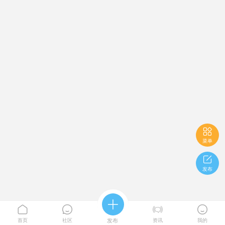

菜单

发布





首页
社区
发布
资讯
我的