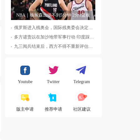
NBA｜杨瀚森出场不到5分钟 2分1篮板
俄罗斯进入残奥会，国际残奥委会决定全面恢复俄罗斯会员资格
多方谴责以在加沙地带军事行动 印度踩踏事件已致36人死亡
九三阅兵结束后，西方不得不重新评估东方力量，这五国表态来了，
Youtube
Twitter
Telegram
版主申请
推荐申请
社区建议