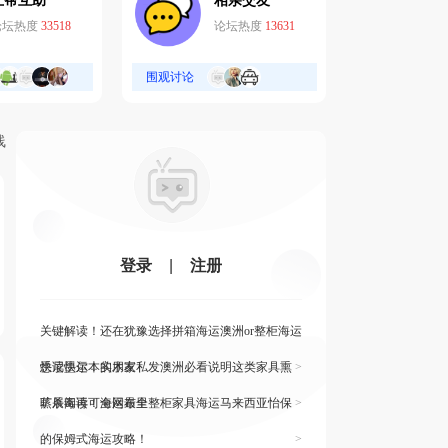
互帮互助
相亲交友
论坛热度
33518
论坛热度
13631
围观讨论
线
登录
|
注册
关键解读！还在犹豫选择拼箱海运澳洲or整柜海运
悉尼墨尔本的朋友
快读快运！实木家私发澳洲必看说明这类家具熏
>
蒸杀毒再可海运布里
旷展阅读！全网最全整柜家具海运马来西亚怡保
>
的保姆式海运攻略！
>