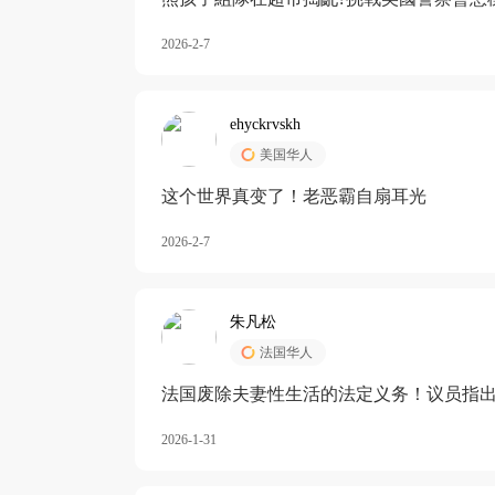
2026-2-7
ehyckrvskh
美国华人
这个世界真变了！老恶霸自扇耳光
2026-2-7
朱凡松
法国华人
法国废除夫妻性生活的法定义务！议员指出
除出法定的“夫妻互助”范畴，以后不能再以
2026-1-31
婚