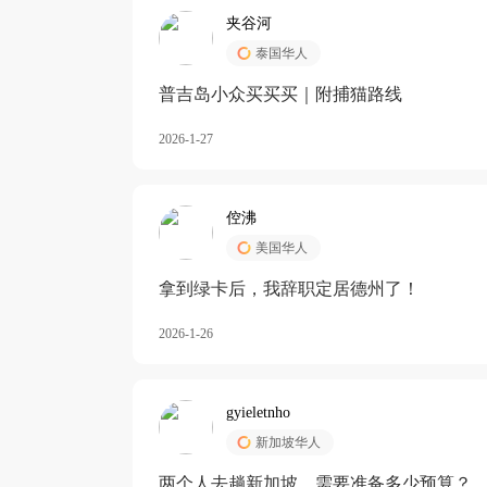
夹谷河
泰国华人
️普吉岛小众买买买｜附捕猫路线
2026-1-27
倥沸
美国华人
拿到绿卡后，我辞职定居德州了！
2026-1-26
gyieletnho
新加坡华人
两个人去趟新加坡，需要准备多少预算？