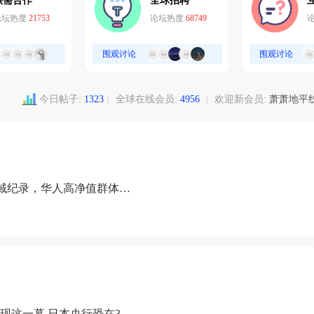
供需合作
全球招聘
论坛热度
21753
论坛热度
68749
围观讨论
围观讨论
今日帖子:
1323
|
全球在线会员:
4956
|
欢迎新会员:
萧萧地平
域纪录，华人高净值群体成
现这一幕 日本央行恐在3月