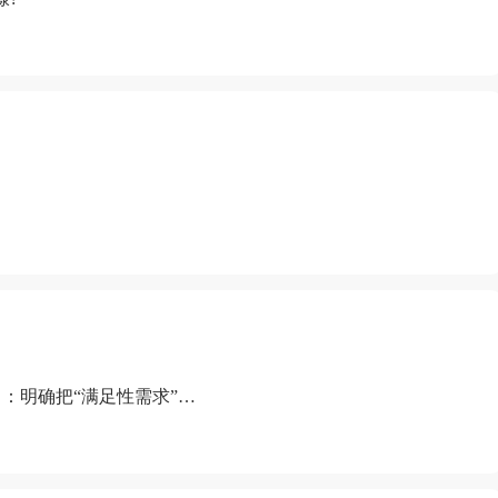
：明确把“满足性需求”排
“缺乏性生活”为由提出离