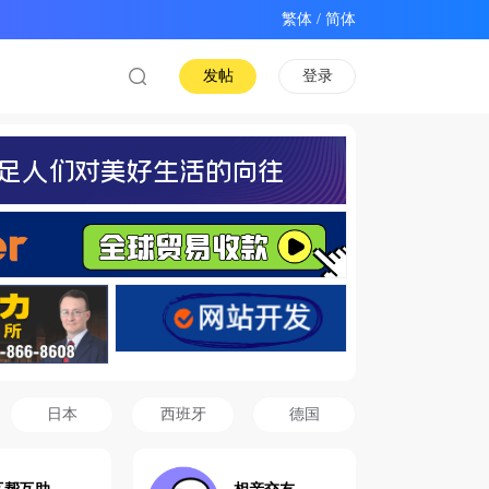
/
发帖
登录
日本
西班牙
德国