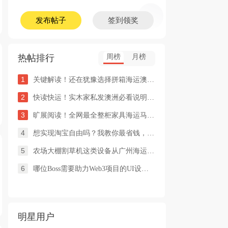
发布帖子
签到领奖
热帖排行
周榜
月榜
1
关键解读！还在犹豫选择拼箱海运澳洲or整柜海运悉尼墨尔本的朋友
2
快读快运！实木家私发澳洲必看说明这类家具熏蒸杀毒再可海运布里
3
旷展阅读！全网最全整柜家具海运马来西亚怡保的保姆式海运攻略！
4
想实现淘宝自由吗？我教你最省钱，最方便的方法
5
农场大棚割草机这类设备从广州海运到澳洲堪培拉过海关需要提供什
6
哪位Boss需要助力Web3项目的UI设计，或qian
明星用户