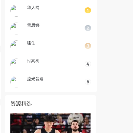
华人网
雷思娜
喋佳
忖高徇
流光音速
资源精选