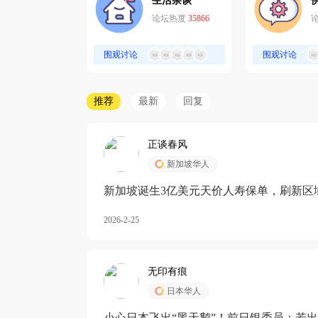
生活杂谈
论坛热度
35866
围观讨论
围观讨论
推荐
最新
回复
正谈春风
新加坡华人
新加坡诞生3亿美元天价人寿保单，刷新区
核心需求方
2026-2-25
无印有痕
日本华人
小心日本飞出“黑天鹅”！前日银委员：若出