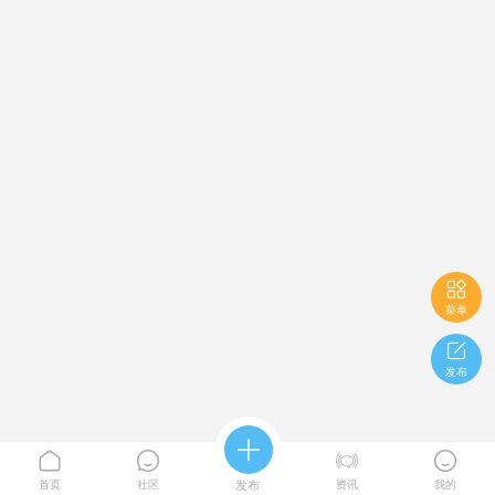

菜单

发布





首页
社区
发布
资讯
我的