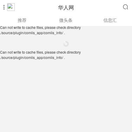
华人网


Can not write to cache files, please check directory
推荐
微头条
信息汇
./source/plugin/comiis_app/comiis_info/ .
Can not write to cache files, please check directory
./source/plugin/comiis_app/comiis_info/ .
Can not write to cache files, please check directory
./source/plugin/comiis_app/comiis_info/ .