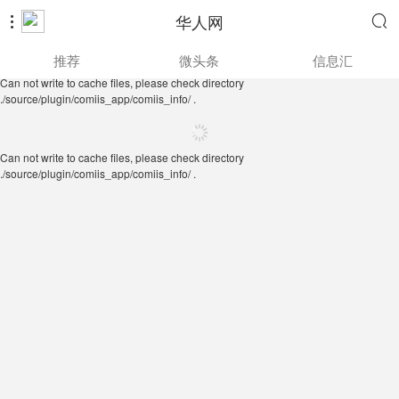
华人网


Can not write to cache files, please check directory
推荐
微头条
信息汇
./source/plugin/comiis_app/comiis_info/ .
Can not write to cache files, please check directory
./source/plugin/comiis_app/comiis_info/ .
Can not write to cache files, please check directory
./source/plugin/comiis_app/comiis_info/ .