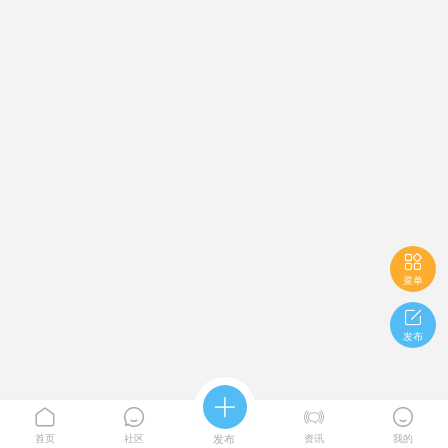

菜单

发布





首页
社区
发布
资讯
我的