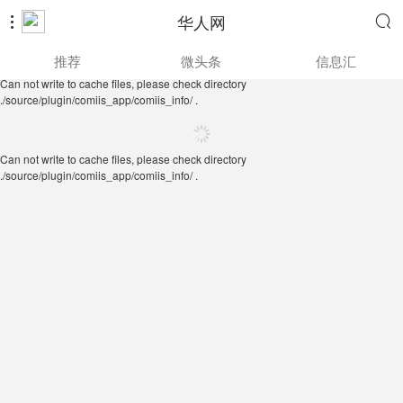
华人网


Can not write to cache files, please check directory
推荐
微头条
信息汇
./source/plugin/comiis_app/comiis_info/ .
Can not write to cache files, please check directory
./source/plugin/comiis_app/comiis_info/ .
Can not write to cache files, please check directory
./source/plugin/comiis_app/comiis_info/ .