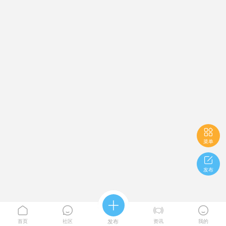

菜单

发布





首页
社区
发布
资讯
我的