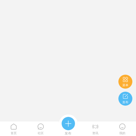

菜单

发布





首页
社区
发布
资讯
我的