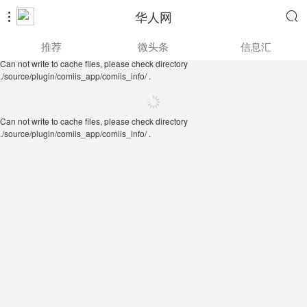
华人网


Can not write to cache files, please check directory
推荐
微头条
信息汇
./source/plugin/comiis_app/comiis_info/ .
Can not write to cache files, please check directory
./source/plugin/comiis_app/comiis_info/ .
Can not write to cache files, please check directory
./source/plugin/comiis_app/comiis_info/ .