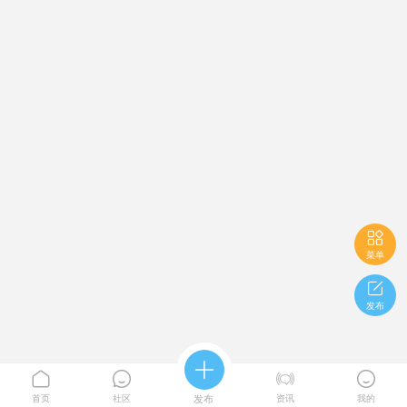

菜单

发布





首页
社区
发布
资讯
我的