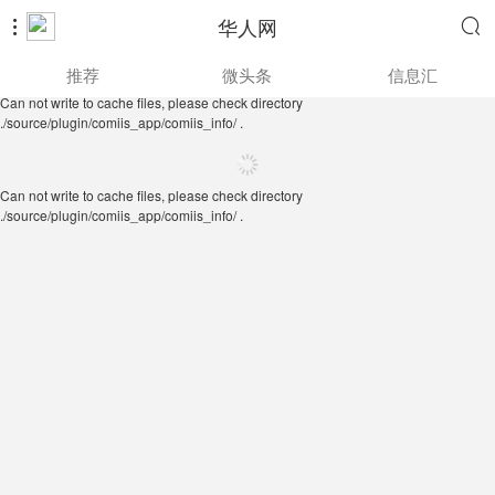
华人网


Can not write to cache files, please check directory
推荐
微头条
信息汇
./source/plugin/comiis_app/comiis_info/ .
Can not write to cache files, please check directory
./source/plugin/comiis_app/comiis_info/ .
Can not write to cache files, please check directory
./source/plugin/comiis_app/comiis_info/ .