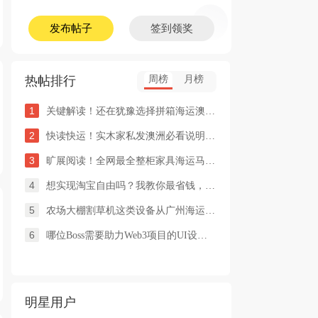
发布帖子
签到领奖
热帖排行
周榜
月榜
1
关键解读！还在犹豫选择拼箱海运澳洲or整柜海运悉尼墨尔本的朋友
2
快读快运！实木家私发澳洲必看说明这类家具熏蒸杀毒再可海运布里
3
旷展阅读！全网最全整柜家具海运马来西亚怡保的保姆式海运攻略！
4
想实现淘宝自由吗？我教你最省钱，最方便的方法
5
农场大棚割草机这类设备从广州海运到澳洲堪培拉过海关需要提供什
6
哪位Boss需要助力Web3项目的UI设计，或qian
明星用户