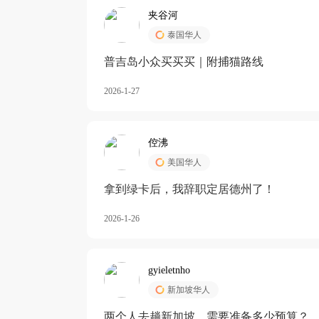
夹谷河
泰国华人
️普吉岛小众买买买｜附捕猫路线
2026-1-27
倥沸
美国华人
拿到绿卡后，我辞职定居德州了！
2026-1-26
gyieletnho
新加坡华人
两个人去趟新加坡，需要准备多少预算？