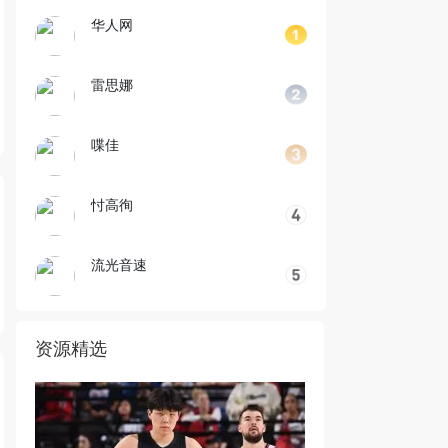
华人网
雷思娜
喋佳
忖高徇
流光音速
资源精选