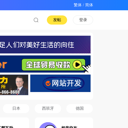
/
发帖
登录
日本
西班牙
德国