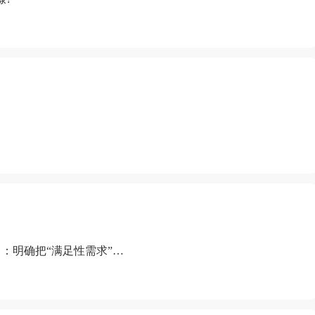
：明确把“满足性需求”排
“缺乏性生活”为由提出离