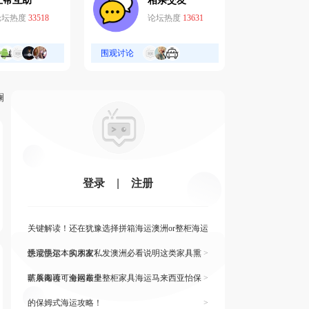
互帮互助
相亲交友
论坛热度
33518
论坛热度
13631
围观讨论
斓
登录
|
注册
关键解读！还在犹豫选择拼箱海运澳洲or整柜海运
悉尼墨尔本的朋友
快读快运！实木家私发澳洲必看说明这类家具熏
>
蒸杀毒再可海运布里
旷展阅读！全网最全整柜家具海运马来西亚怡保
>
的保姆式海运攻略！
>