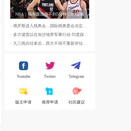
NBA｜杨瀚森出场不到5分钟 2分1篮板
俄罗斯进入残奥会，国际残奥委会决定全面恢复俄罗斯会员资格
多方谴责以在加沙地带军事行动 印度踩踏事件已致36人死亡
九三阅兵结束后，西方不得不重新评估东方力量，这五国表态来了，
Youtube
Twitter
Telegram
版主申请
推荐申请
社区建议