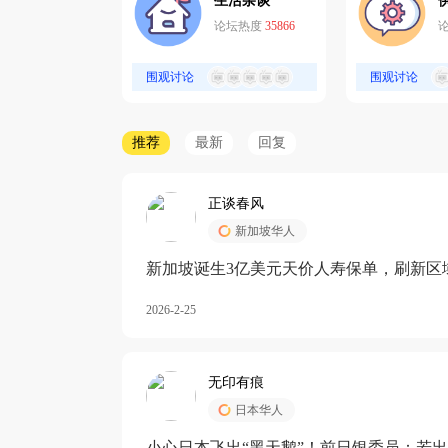
生活杂谈
论坛热度
35866
围观讨论
围观讨论
推荐
最新
回复
正谈春风
新加坡华人
新加坡诞生3亿美元天价人寿保单，刷新区
核心需求方
2026-2-25
无印有痕
日本华人
小心日本飞出“黑天鹅”！前日银委员：若出