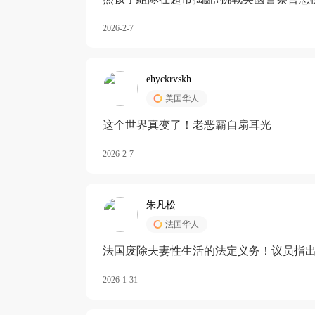
2026-2-7
ehyckrvskh
美国华人
这个世界真变了！老恶霸自扇耳光
2026-2-7
朱凡松
法国华人
法国废除夫妻性生活的法定义务！议员指出
除出法定的“夫妻互助”范畴，以后不能再以
2026-1-31
婚