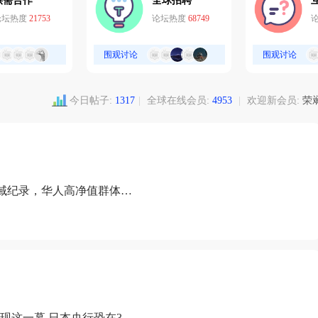
供需合作
全球招聘
论坛热度
21753
论坛热度
68749
围观讨论
围观讨论
今日帖子:
1317
|
全球在线会员:
4953
|
欢迎新会员:
荣
域纪录，华人高净值群体成
现这一幕 日本央行恐在3月