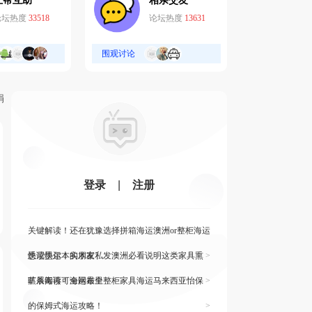
互帮互助
相亲交友
论坛热度
33518
论坛热度
13631
围观讨论
娟
登录
|
注册
关键解读！还在犹豫选择拼箱海运澳洲or整柜海运
悉尼墨尔本的朋友
快读快运！实木家私发澳洲必看说明这类家具熏
>
蒸杀毒再可海运布里
旷展阅读！全网最全整柜家具海运马来西亚怡保
>
的保姆式海运攻略！
>