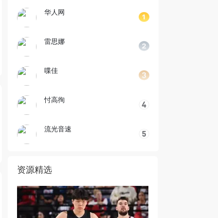
华人网
雷思娜
喋佳
忖高徇
流光音速
资源精选