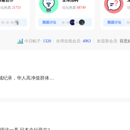
供需合作
全球招聘
论坛热度
21753
论坛热度
68749
围观讨论
围观讨论
今日帖子:
1320
|
全球在线会员:
4963
|
欢迎新会员:
容思
域纪录，华人高净值群体成
现这一幕 日本央行恐在3月