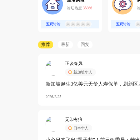
生活杂谈
论坛热度
35866
围观讨论
围观讨论
推荐
最新
回复
正谈春风
新加坡华人
新加坡诞生3亿美元天价人寿保单，刷新区
核心需求方
2026-2-25
无印有痕
日本华人
小心日本飞出“黑天鹅”！前日银委员：若出