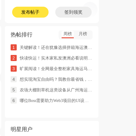
发布帖子
签到领奖
热帖排行
周榜
月榜
1
关键解读！还在犹豫选择拼箱海运澳洲or整柜海运悉尼墨尔本的朋友
2
快读快运！实木家私发澳洲必看说明这类家具熏蒸杀毒再可海运布里
3
旷展阅读！全网最全整柜家具海运马来西亚怡保的保姆式海运攻略！
4
想实现淘宝自由吗？我教你最省钱，最方便的方法
5
农场大棚割草机这类设备从广州海运到澳洲堪培拉过海关需要提供什
6
哪位Boss需要助力Web3项目的UI设计，或qian
明星用户