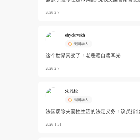
2026-2-7
ehyckrvskh
美国华人
这个世界真变了！老恶霸自扇耳光
2026-2-7
朱凡松
法国华人
法国废除夫妻性生活的法定义务！议员指出
除出法定的“夫妻互助”范畴，以后不能再以
2026-1-31
婚