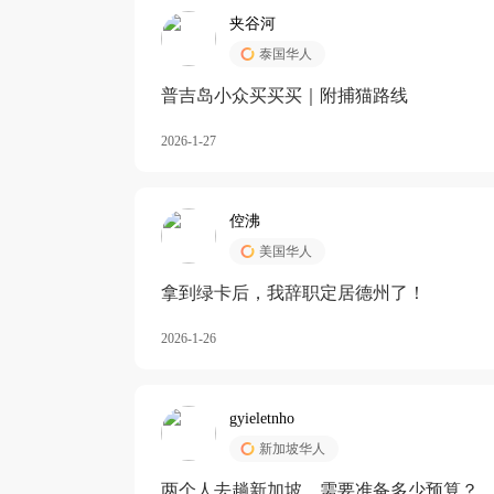
夹谷河
泰国华人
️普吉岛小众买买买｜附捕猫路线
2026-1-27
倥沸
美国华人
拿到绿卡后，我辞职定居德州了！
2026-1-26
gyieletnho
新加坡华人
两个人去趟新加坡，需要准备多少预算？