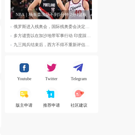
NBA｜杨瀚森出场不到5分钟 2分1篮板
俄罗斯进入残奥会，国际残奥委会决定全面恢复俄罗斯会员资格
多方谴责以在加沙地带军事行动 印度踩踏事件已致36人死亡
九三阅兵结束后，西方不得不重新评估东方力量，这五国表态来了，
Youtube
Twitter
Telegram
版主申请
推荐申请
社区建议