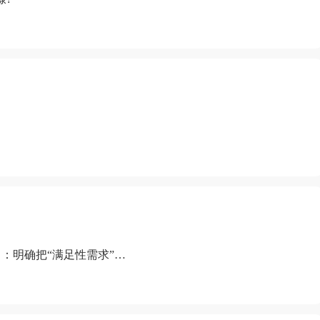
：明确把“满足性需求”排
“缺乏性生活”为由提出离