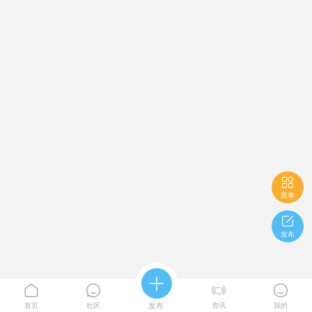

菜单

发布





首页
社区
发布
资讯
我的