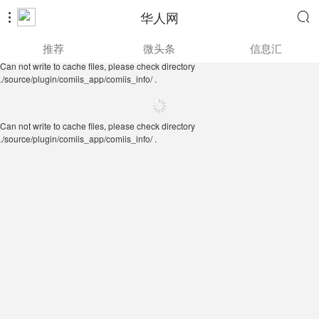
华人网


Can not write to cache files, please check directory
推荐
微头条
信息汇
./source/plugin/comiis_app/comiis_info/ .
Can not write to cache files, please check directory
./source/plugin/comiis_app/comiis_info/ .
Can not write to cache files, please check directory
./source/plugin/comiis_app/comiis_info/ .