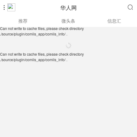
华人网


Can not write to cache files, please check directory
推荐
微头条
信息汇
./source/plugin/comiis_app/comiis_info/ .
Can not write to cache files, please check directory
./source/plugin/comiis_app/comiis_info/ .
Can not write to cache files, please check directory
./source/plugin/comiis_app/comiis_info/ .