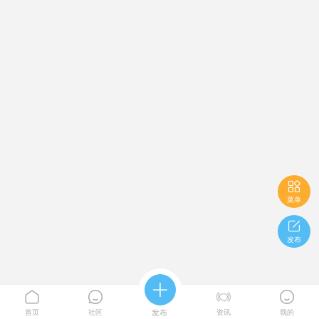

菜单

发布





首页
社区
发布
资讯
我的