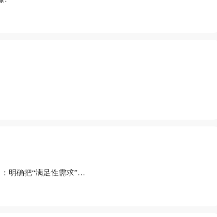
：明确把“满足性需求”排
“缺乏性生活”为由提出离