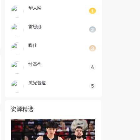
华人网
雷思娜
喋佳
忖高徇
流光音速
资源精选