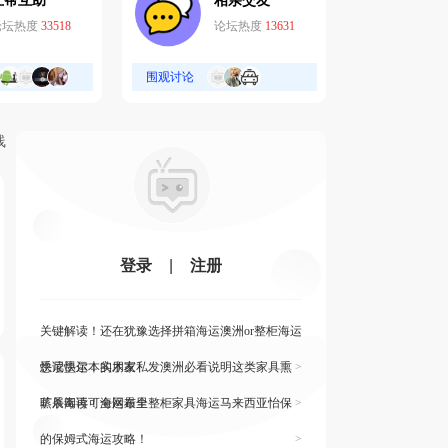
互帮互助
相亲交友
论坛热度
33518
论坛热度
13631
围观讨论
线
登录
|
注册
关键解读！还在犹豫选择拼箱海运澳洲or整柜海运
悉尼墨尔本的朋友
快读快运！实木家私发澳洲必看说明这类家具熏
>
蒸杀毒再可海运布里
旷展阅读！全网最全整柜家具海运马来西亚怡保
>
的保姆式海运攻略！
>