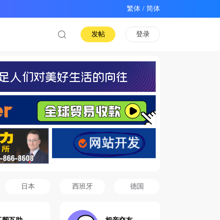
/
发帖
登录
日本
西班牙
德国