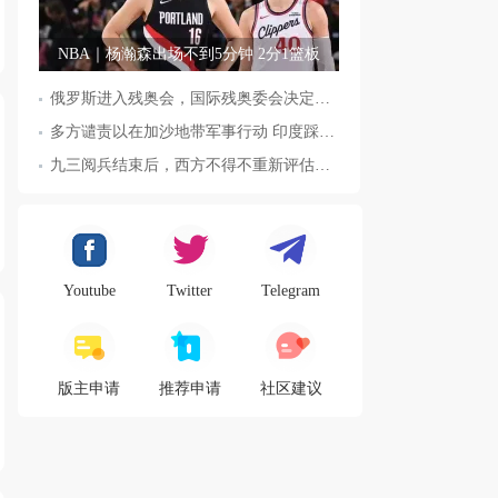
NBA｜杨瀚森出场不到5分钟 2分1篮板
俄罗斯进入残奥会，国际残奥委会决定全面恢复俄罗斯会员资格
多方谴责以在加沙地带军事行动 印度踩踏事件已致36人死亡
九三阅兵结束后，西方不得不重新评估东方力量，这五国表态来了，
Youtube
Twitter
Telegram
版主申请
推荐申请
社区建议