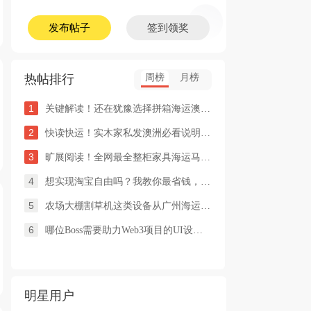
发布帖子
签到领奖
热帖排行
周榜
月榜
1
关键解读！还在犹豫选择拼箱海运澳洲or整柜海运悉尼墨尔本的朋友
2
快读快运！实木家私发澳洲必看说明这类家具熏蒸杀毒再可海运布里
3
旷展阅读！全网最全整柜家具海运马来西亚怡保的保姆式海运攻略！
4
想实现淘宝自由吗？我教你最省钱，最方便的方法
5
农场大棚割草机这类设备从广州海运到澳洲堪培拉过海关需要提供什
6
哪位Boss需要助力Web3项目的UI设计，或qian
明星用户