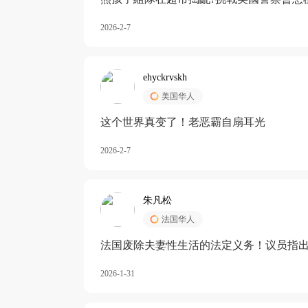
2026-2-7
ehyckrvskh
美国华人
这个世界真变了！老恶霸自扇耳光
2026-2-7
朱凡松
法国华人
法国废除夫妻性生活的法定义务！议员指出
除出法定的“夫妻互助”范畴，以后不能再以
2026-1-31
婚