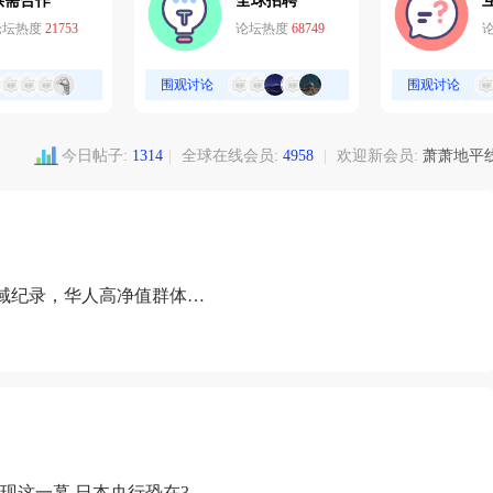
供需合作
全球招聘
论坛热度
21753
论坛热度
68749
围观讨论
围观讨论
今日帖子:
1314
|
全球在线会员:
4958
|
欢迎新会员:
萧萧地平
域纪录，华人高净值群体成
现这一幕 日本央行恐在3月