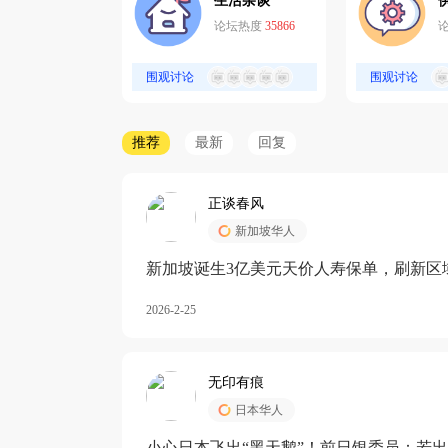
生活杂谈
论坛热度
35866
围观讨论
围观讨论
推荐
最新
回复
正谈春风
新加坡华人
新加坡诞生3亿美元天价人寿保单，刷新区
核心需求方
2026-2-25
无印有痕
日本华人
小心日本飞出“黑天鹅”！前日银委员：若出