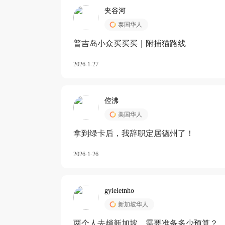
夹谷河
泰国华人
️普吉岛小众买买买｜附捕猫路线
2026-1-27
倥沸
美国华人
拿到绿卡后，我辞职定居德州了！
2026-1-26
gyieletnho
新加坡华人
两个人去趟新加坡，需要准备多少预算？