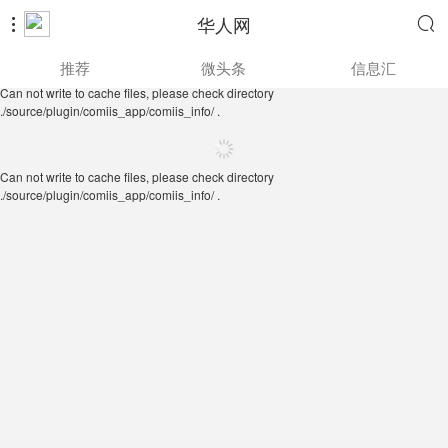
华人网


Can not write to cache files, please check directory
推荐
微头条
信息汇
./source/plugin/comiis_app/comiis_info/ .
Can not write to cache files, please check directory
./source/plugin/comiis_app/comiis_info/ .
Can not write to cache files, please check directory
./source/plugin/comiis_app/comiis_info/ .