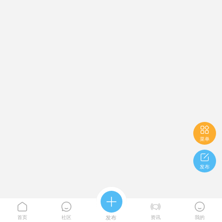

菜单

发布





首页
社区
发布
资讯
我的