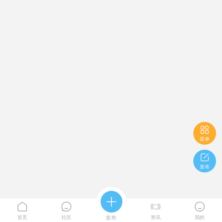

菜单

发布





首页
社区
发布
资讯
我的