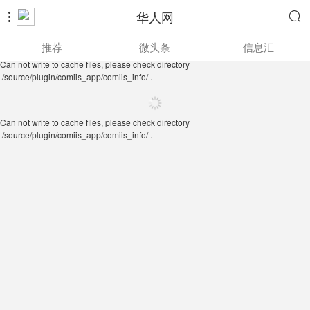
华人网


Can not write to cache files, please check directory
推荐
微头条
信息汇
./source/plugin/comiis_app/comiis_info/ .
Can not write to cache files, please check directory
./source/plugin/comiis_app/comiis_info/ .
Can not write to cache files, please check directory
./source/plugin/comiis_app/comiis_info/ .