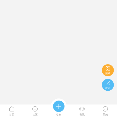

菜单

发布





首页
社区
发布
资讯
我的