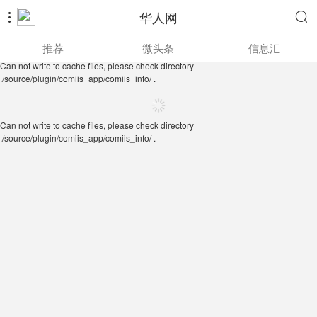
华人网


Can not write to cache files, please check directory
推荐
微头条
信息汇
./source/plugin/comiis_app/comiis_info/ .
Can not write to cache files, please check directory
./source/plugin/comiis_app/comiis_info/ .
Can not write to cache files, please check directory
./source/plugin/comiis_app/comiis_info/ .