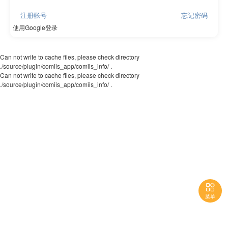
注册帐号
忘记密码
使用Google登录
Can not write to cache files, please check directory
./source/plugin/comiis_app/comiis_info/ .
Can not write to cache files, please check directory
./source/plugin/comiis_app/comiis_info/ .

菜单