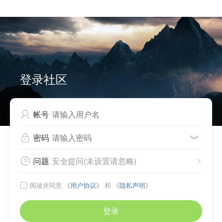


Can not write to cache files, please check directory
./source/plugin/comiis_app/comiis_info/ .
登录社区
帐号

密码


问题
安全提问(未设置请忽略)


阅读并同意
《用户协议》
和
《隐私声明》

登录