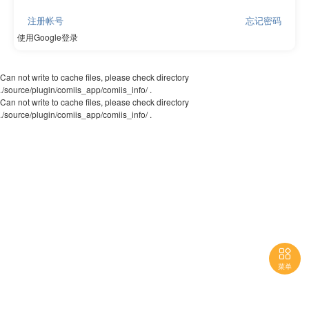
注册帐号
忘记密码
使用Google登录
Can not write to cache files, please check directory
./source/plugin/comiis_app/comiis_info/ .
Can not write to cache files, please check directory
./source/plugin/comiis_app/comiis_info/ .

菜单