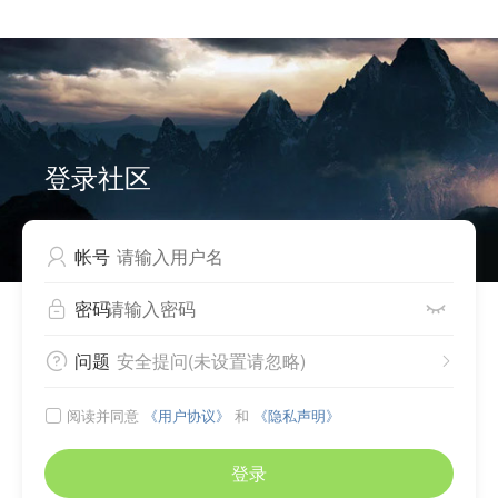


Can not write to cache files, please check directory
./source/plugin/comiis_app/comiis_info/ .
登录社区
帐号

密码


问题
安全提问(未设置请忽略)


阅读并同意
《用户协议》
和
《隐私声明》

登录