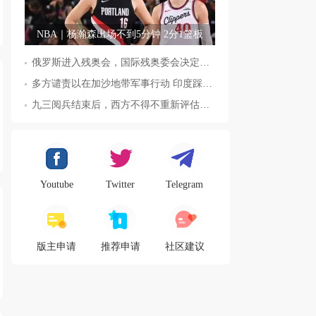
NBA｜杨瀚森出场不到5分钟 2分1篮板
俄罗斯进入残奥会，国际残奥委会决定全面恢复俄罗斯会员资格
多方谴责以在加沙地带军事行动 印度踩踏事件已致36人死亡
九三阅兵结束后，西方不得不重新评估东方力量，这五国表态来了，
Youtube
Twitter
Telegram
版主申请
推荐申请
社区建议