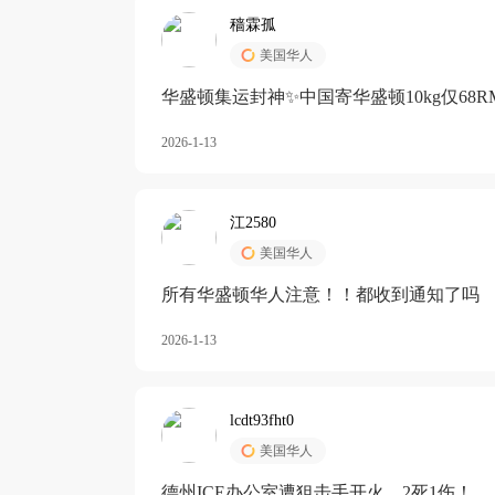
穑霖孤
美国华人
华盛顿集运封神✨中国寄华盛顿10kg仅68R
2026-1-13
江2580
美国华人
所有华盛顿华人注意！！都收到通知了吗
2026-1-13
lcdt93fht0
美国华人
德州ICE办公室遭狙击手开火，2死1伤！