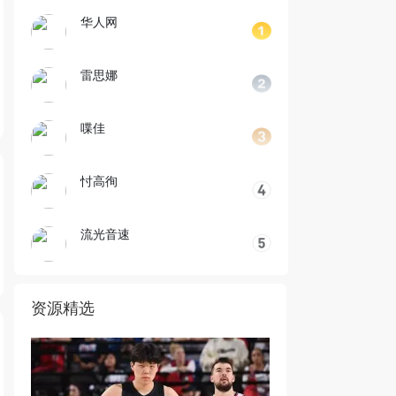
华人网
雷思娜
喋佳
忖高徇
流光音速
资源精选