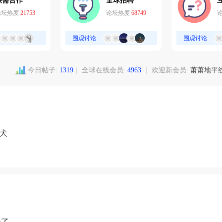
供需合作
全球招聘
论坛热度
21753
论坛热度
68749
围观讨论
围观讨论
今日帖子:
1319
|
全球在线会员:
4963
|
欢迎新会员:
萧萧地平
爱犬
绝了