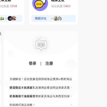
互帮互助
相亲交友
论坛热度
33518
论坛热度
13631
围观讨论
线
登录
|
注册
关键解读！还在犹豫选择拼箱海运澳洲or整柜海运
悉尼墨尔本的朋友
快读快运！实木家私发澳洲必看说明这类家具熏
>
蒸杀毒再可海运布里
旷展阅读！全网最全整柜家具海运马来西亚怡保
>
的保姆式海运攻略！
>