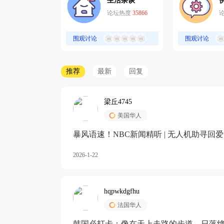
生活杂谈
论坛热度
35866
围观讨论
围观讨论
推荐
最新
回复
梁丘4745
美国华人
暴风语速！NBC新闻精听 | 无人机助寻回
2026-1-22
hqpwkdgfhu
法国华人
韩国必打卡：像在天上走路的步道，日落