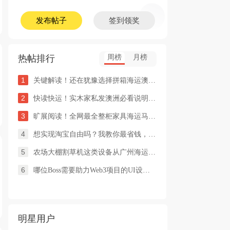
发布帖子
签到领奖
热帖排行
周榜
月榜
1
关键解读！还在犹豫选择拼箱海运澳洲or整柜海运悉尼墨尔本的朋友
2
快读快运！实木家私发澳洲必看说明这类家具熏蒸杀毒再可海运布里
3
旷展阅读！全网最全整柜家具海运马来西亚怡保的保姆式海运攻略！
4
想实现淘宝自由吗？我教你最省钱，最方便的方法
5
农场大棚割草机这类设备从广州海运到澳洲堪培拉过海关需要提供什
6
哪位Boss需要助力Web3项目的UI设计，或qian
明星用户