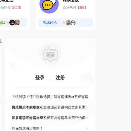
互帮互助
相亲交友
论坛热度
33518
论坛热度
13631
围观讨论
线
登录
|
注册
关键解读！还在犹豫选择拼箱海运澳洲or整柜海运
悉尼墨尔本的朋友
快读快运！实木家私发澳洲必看说明这类家具熏
>
蒸杀毒再可海运布里
旷展阅读！全网最全整柜家具海运马来西亚怡保
>
的保姆式海运攻略！
>