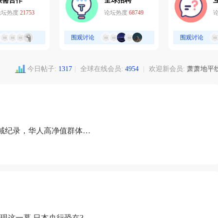
供需合作
全球招聘
论坛热度
21753
论坛热度
68749
围观讨论
围观讨论
今日帖子:
1317
|
全球在线会员:
4954
|
欢迎新会员:
萧萧地平
域纪录，华人高净值群体成
现这一幕 日本央行恐在3月