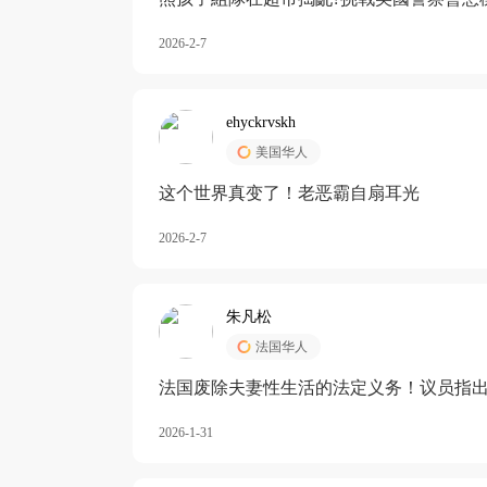
2026-2-7
ehyckrvskh
美国华人
这个世界真变了！老恶霸自扇耳光
2026-2-7
朱凡松
法国华人
法国废除夫妻性生活的法定义务！议员指出
除出法定的“夫妻互助”范畴，以后不能再以
2026-1-31
婚