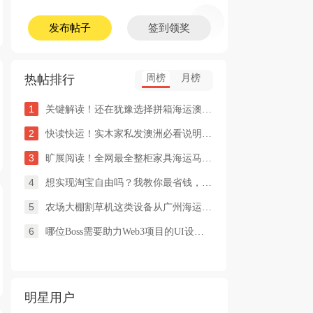
发布帖子
签到领奖
热帖排行
周榜
月榜
1
关键解读！还在犹豫选择拼箱海运澳洲or整柜海运悉尼墨尔本的朋友
2
快读快运！实木家私发澳洲必看说明这类家具熏蒸杀毒再可海运布里
3
旷展阅读！全网最全整柜家具海运马来西亚怡保的保姆式海运攻略！
4
想实现淘宝自由吗？我教你最省钱，最方便的方法
5
农场大棚割草机这类设备从广州海运到澳洲堪培拉过海关需要提供什
6
哪位Boss需要助力Web3项目的UI设计，或qian
明星用户