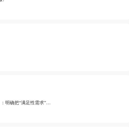
：明确把“满足性需求”排
“缺乏性生活”为由提出离