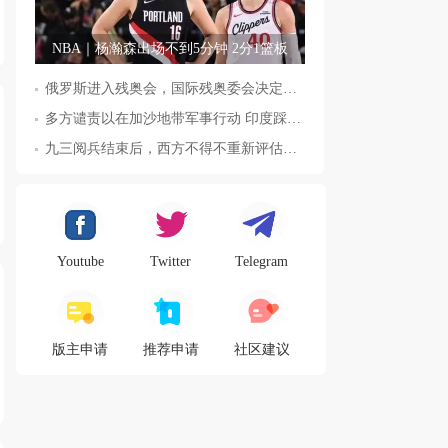
NBA｜杨瀚森出场不到5分钟 2分1篮板
俄罗斯进入残奥会，国际残奥委会决定全面恢复俄罗斯会员资格
多方谴责以在加沙地带军事行动 印度踩踏事件已致36人死亡
九三阅兵结束后，西方不得不重新评估东方力量，这五国表态来了，
Youtube
Twitter
Telegram
版主申请
推荐申请
社区建议