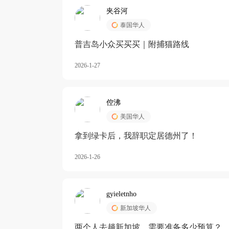
夹谷河
泰国华人
️普吉岛小众买买买｜附捕猫路线
2026-1-27
倥沸
美国华人
拿到绿卡后，我辞职定居德州了！
2026-1-26
gyieletnho
新加坡华人
两个人去趟新加坡，需要准备多少预算？