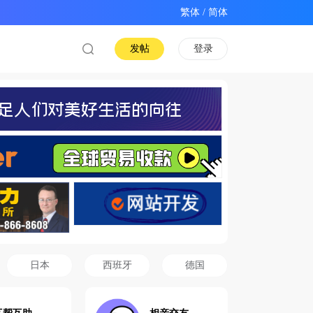
/
发帖
登录
日本
西班牙
德国