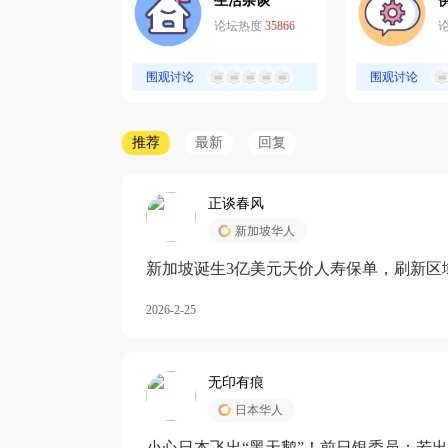
生活杂谈
论坛热度
35866
围观讨论
围观讨论
推荐
最新
回复
正谈春风
新加坡华人
新加坡诞生3亿美元天价人寿保单，刷新区
核心需求方
2026-2-25
无印有痕
日本华人
小心日本飞出“黑天鹅”！前日银委员：若出