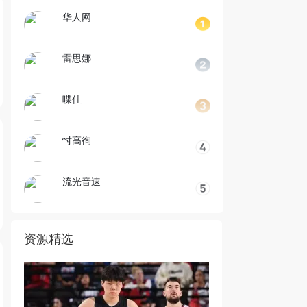
华人网
雷思娜
喋佳
忖高徇
流光音速
资源精选