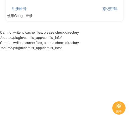
注册帐号
忘记密码
使用Google登录
Can not write to cache files, please check directory
./source/plugin/comiis_app/comiis_info/ .
Can not write to cache files, please check directory
./source/plugin/comiis_app/comiis_info/ .

菜单