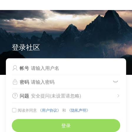


Can not write to cache files, please check directory
./source/plugin/comiis_app/comiis_info/ .
登录社区
帐号

密码


问题
安全提问(未设置请忽略)


阅读并同意
《用户协议》
和
《隐私声明》

登录