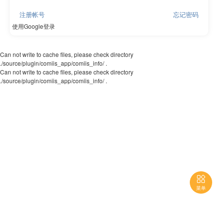
注册帐号
忘记密码
使用Google登录
Can not write to cache files, please check directory
./source/plugin/comiis_app/comiis_info/ .
Can not write to cache files, please check directory
./source/plugin/comiis_app/comiis_info/ .

菜单