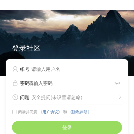


Can not write to cache files, please check directory
./source/plugin/comiis_app/comiis_info/ .
登录社区
帐号

密码


问题
安全提问(未设置请忽略)


阅读并同意
《用户协议》
和
《隐私声明》

登录